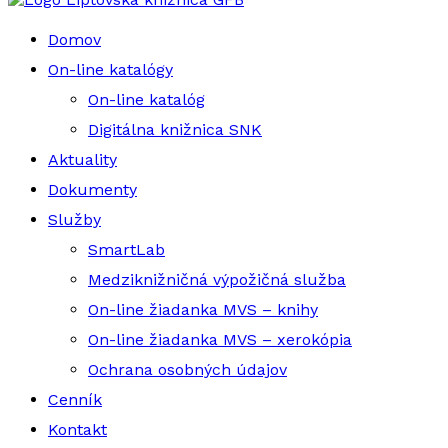
Domov
On-line katalógy
On-line katalóg
Digitálna knižnica SNK
Aktuality
Dokumenty
Služby
SmartLab
Medziknižničná výpožičná služba
On-line žiadanka MVS – knihy
On-line žiadanka MVS – xerokópia
Ochrana osobných údajov
Cenník
Kontakt