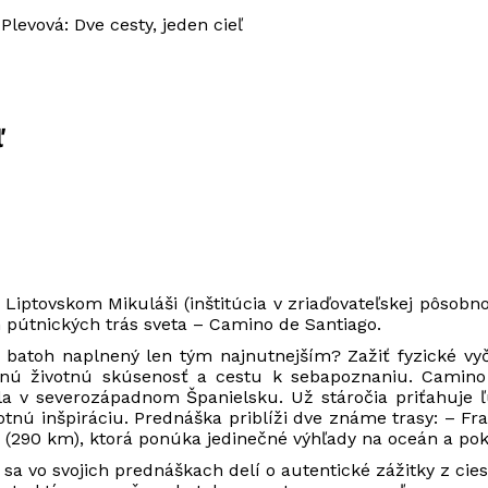
Plevová: Dve cesty, jeden cieľ
ľ
Liptovskom Mikuláši (inštitúcia v zriaďovateľskej pôsobn
 pútnických trás sveta – Camino de Santiago.
 batoh naplnený len tým najnutnejším? Zažiť fyzické vyč
ilnú životnú skúsenosť a cestu k sebapoznaniu. Camino
v severozápadnom Španielsku. Už stáročia priťahuje ľud
otnú inšpiráciu. Prednáška priblíži dve známe trasy: – F
 (290 km), ktorá ponúka jedinečné výhľady na oceán a pok
sa vo svojich prednáškach delí o autentické zážitky z ciest a