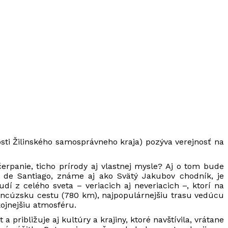
osti Žilinského samosprávneho kraja) pozýva verejnosť na
erpanie, ticho prírody aj vlastnej mysle? Aj o tom bude
 de Santiago, známe aj ako Svätý Jakubov chodník, je
í z celého sveta – veriacich aj neveriacich –, ktorí na
rancúzsku cestu (780 km), najpopulárnejšiu trasu vedúcu
ojnejšiu atmosféru.
 približuje aj kultúry a krajiny, ktoré navštívila, vrátane