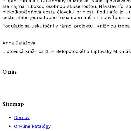
Filipín, Himalájí, Guatemaly či Mexika. Rada spoznáva s
ale najmä hlbokou osobnou skúsenosťou. Návštevníci sa 
niekoľkotýždňová cesta človeku priniesť. Podujatie je u
cestu alebo jednoducho túžia spomaliť a na chvíľu sa zas
Podujatie sa uskutoční v rámci projektu „Knižnicu treba
Anna Balážová
Liptovská knižnica G. F. Belopotockého Liptovský Mikuláš
O nás
Sitemap
Domov
On-line katalógy