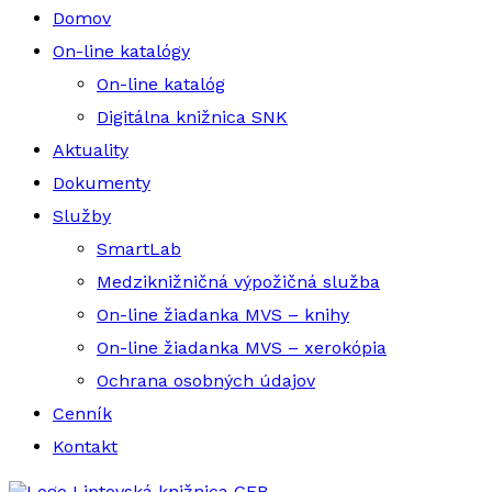
Domov
On-line katalógy
On-line katalóg
Digitálna knižnica SNK
Aktuality
Dokumenty
Služby
SmartLab
Medziknižničná výpožičná služba
On-line žiadanka MVS – knihy
On-line žiadanka MVS – xerokópia
Ochrana osobných údajov
Cenník
Kontakt
Liptovská knižnica GFB