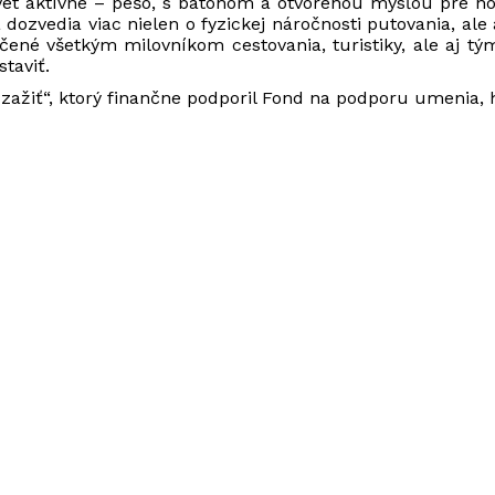
vet aktívne – pešo, s batohom a otvorenou mysľou pre nov
dozvedia viac nielen o fyzickej náročnosti putovania, al
rčené všetkým milovníkom cestovania, turistiky, ale aj tý
taviť.
 zažiť“, ktorý finančne podporil Fond na podporu umenia, 