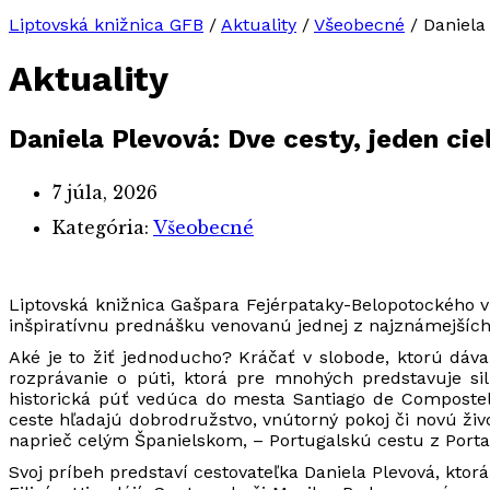
Liptovská knižnica GFB
/
Aktuality
/
Všeobecné
/
Daniela 
Aktuality
Daniela Plevová: Dve cesty, jeden cie
7 júla, 2026
Kategória:
Všeobecné
Liptovská knižnica Gašpara Fejérpataky-Belopotockého v 
inšpiratívnu prednášku venovanú jednej z najznámejších
Aké je to žiť jednoducho? Kráčať v slobode, ktorú dáva
rozprávanie o púti, ktorá pre mnohých predstavuje s
historická púť vedúca do mesta Santiago de Compostela 
ceste hľadajú dobrodružstvo, vnútorný pokoj či novú živ
naprieč celým Španielskom, – Portugalskú cestu z Porta
Svoj príbeh predstaví cestovateľka Daniela Plevová, ktorá 