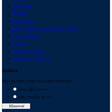
Súčasnosť
Projekty
Fotogaléria
Etický kódex pracovníkov knižnice
Edičná činnosť
Partneri
Otváracie hodiny
Spýtajte sa knižnice
Anketa
Páči sa Vám naša nová web stránka?
Áno, páči sa mi
Nie, nepáči sa mi