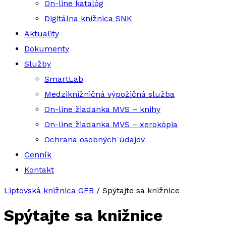
On-line katalóg
Digitálna knižnica SNK
Aktuality
Dokumenty
Služby
SmartLab
Medziknižničná výpožičná služba
On-line žiadanka MVS – knihy
On-line žiadanka MVS – xerokópia
Ochrana osobných údajov
Cenník
Kontakt
Liptovská knižnica GFB
/
Spýtajte sa knižnice
Spýtajte sa knižnice