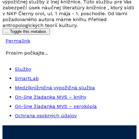
výpožičnej služby z inej knižnice. Túto službu pre Vás
zabezpečí úsek náučnej literatúry knižnice , ktorý sídli
v NKP Čierny orol, ul. 1 mája - 1. poschodie. Od Vami
požadovaného autora máme knihu Přehled
antropologických teorií kultury.
...
Toggle this metabox.
Permalink
Prosím počkajte...
Služby
SmartLab
Medziknižničná výpožičná služba
On-line žiadanka MVS – knihy
On-line žiadanka MVS – xerokópia
Ochrana osobných údajov