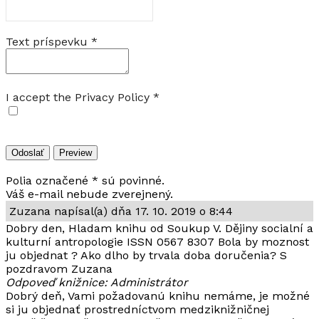
Text príspevku
*
I accept the Privacy Policy
*
Polia označené * sú povinné.
Váš e-mail nebude zverejnený.
Zuzana
napísal(a) dňa
17. 10. 2019
o
8:44
Dobry den, Hladam knihu od Soukup V. Dějiny socialní a
kulturní antropologie ISSN 0567 8307 Bola by moznost
ju objednat ? Ako dlho by trvala doba doručenia? S
pozdravom Zuzana
Odpoveď knižnice: Administrátor
Dobrý deň, Vami požadovanú knihu nemáme, je možné
si ju objednať prostredníctvom medziknižničnej