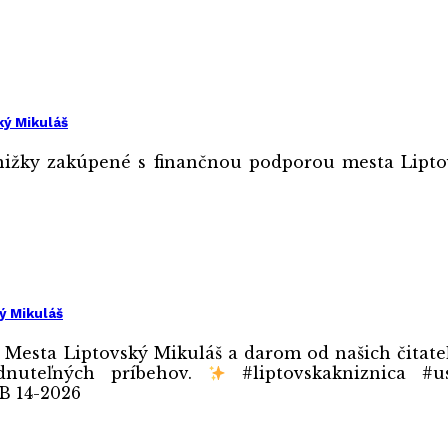
ký Mikuláš
e knižky zakúpené s finančnou podporou mesta Lip
ý Mikuláš
sta Liptovský Mikuláš a darom od našich čitateľo
dnuteľných príbehov.
#liptovskakniznica #us
B 14-2026