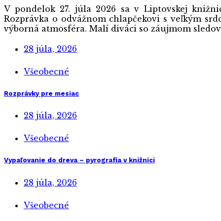
V pondelok 27. júla 2026 sa v Liptovskej knižn
Rozprávka o odvážnom chlapčekovi s veľkým srdco
výborná atmosféra. Malí diváci so záujmom sledova
28 júla, 2026
Všeobecné
Rozprávky pre mesiac
28 júla, 2026
Všeobecné
Vypaľovanie do dreva – pyrografia v knižnici
28 júla, 2026
Všeobecné