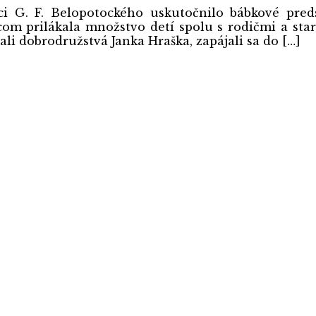
ici G. F. Belopotockého uskutočnilo bábkové pr
m prilákala množstvo detí spolu s rodičmi a starý
li dobrodružstvá Janka Hraška, zapájali sa do […]