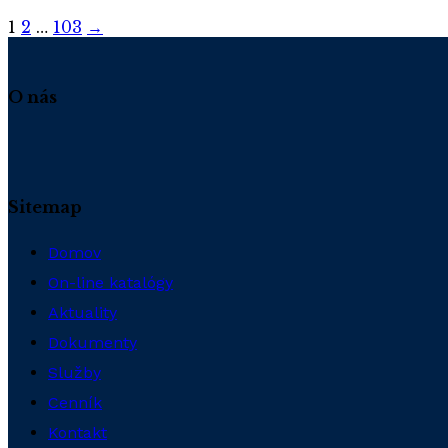
Posts
1
2
…
103
→
navigation
O nás
Sitemap
Domov
On-line katalógy
Aktuality
Dokumenty
Služby
Cenník
Kontakt