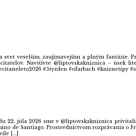
ia svet veselším, zaujímavejším a plným fantázie. P
citatelov. Navštívte @liptovskakniznica – úsek li
precitaneleto2026 #5tyzden #ofarbach #kniznetipy 
edu 22. júla 2026 sme v @liptovskakniznica privíta
ino de Santiago. Prostredníctvom rozprávania o Fra
víle […]