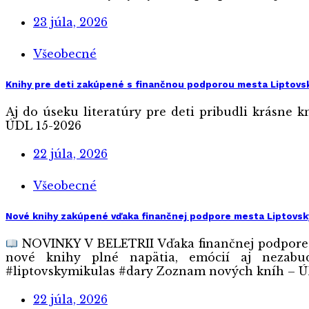
23 júla, 2026
Všeobecné
Knihy pre deti zakúpené s finančnou podporou mesta Liptovs
Aj do úseku literatúry pre deti pribudli krásn
ÚDL 15-2026
22 júla, 2026
Všeobecné
Nové knihy zakúpené vďaka finančnej podpore mesta Liptovsk
NOVINKY V BELETRII Vďaka finančnej podpore Me
nové knihy plné napätia, emócií aj nezabu
#liptovskymikulas #dary Zoznam nových kníh – Ú
22 júla, 2026