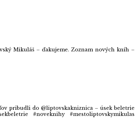
tovský Mikuláš – ďakujeme. Zoznam nových kníh –
v pribudli do @liptovskakniznica – úsek beletrie
ekbeletrie #noveknihy #mestoliptovskymikulas