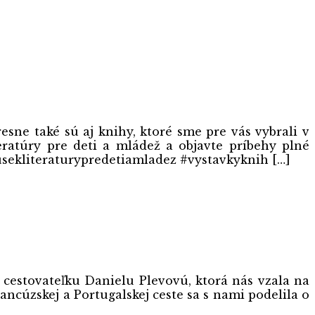
resne také sú aj knihy, ktoré sme pre vás vybrali v
teratúry pre deti a mládež a objavte príbehy plné
#usekliteraturypredetiamladez #vystavkyknih […]
li cestovateľku Danielu Plevovú, ktorá nás vzala na
ncúzskej a Portugalskej ceste sa s nami podelila o