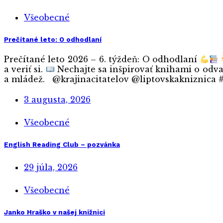
Všeobecné
Prečítané leto: O odhodlaní
Prečítané leto 2026 – 6. týždeň: O odhodlaní
a veriť si.
Nechajte sa inšpirovať knihami o odva
a mládež. @krajinacitatelov @liptovskakniznica #
3 augusta, 2026
Všeobecné
English Reading Club – pozvánka
29 júla, 2026
Všeobecné
Janko Hraško v našej knižnici