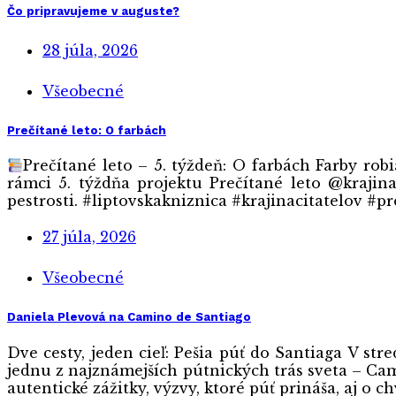
Čo pripravujeme v auguste?
28 júla, 2026
Všeobecné
Prečítané leto: O farbách
Prečítané leto – 5. týždeň: O farbách Farby rob
rámci 5. týždňa projektu Prečítané leto @krajina
pestrosti. #liptovskakniznica #krajinacitatelov #
27 júla, 2026
Všeobecné
Daniela Plevová na Camino de Santiago
Dve cesty, jeden cieľ: Pešia púť do Santiaga V str
jednu z najznámejších pútnických trás sveta – Cam
autentické zážitky, výzvy, ktoré púť prináša, aj o ch