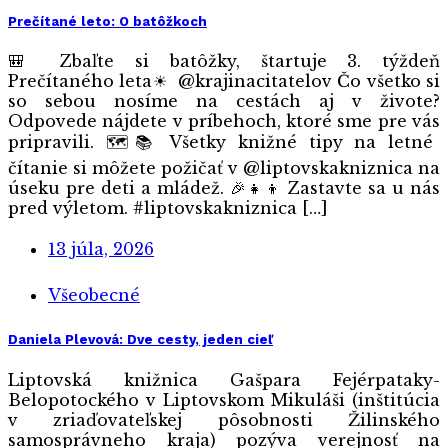
Prečítané leto: O batôžkoch
🎒 Zbaľte si batôžky, štartuje 3. týždeň
Prečítaného leta☀ ️ @krajinacitatelov Čo všetko si
so sebou nosíme na cestách aj v živote?
Odpovede nájdete v príbehoch, ktoré sme pre vás
pripravili. 🗺️📚 Všetky knižné tipy na letné
čítanie si môžete požičať v @liptovskakniznica na
úseku pre deti a mládež. 🎉👧👦 Zastavte sa u nás
pred výletom. #liptovskakniznica […]
13 júla, 2026
Všeobecné
Daniela Plevová: Dve cesty, jeden cieľ
Liptovská knižnica Gašpara Fejérpataky-
Belopotockého v Liptovskom Mikuláši (inštitúcia
v zriaďovateľskej pôsobnosti Žilinského
samosprávneho kraja) pozýva verejnosť na