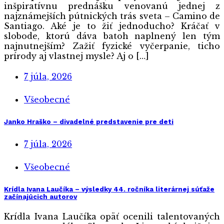
inšpiratívnu prednášku venovanú jednej z
najznámejších pútnických trás sveta – Camino de
Santiago. Aké je to žiť jednoducho? Kráčať v
slobode, ktorú dáva batoh naplnený len tým
najnutnejším? Zažiť fyzické vyčerpanie, ticho
prírody aj vlastnej mysle? Aj o […]
7 júla, 2026
Všeobecné
Janko Hraško – divadelné predstavenie pre deti
7 júla, 2026
Všeobecné
Krídla Ivana Laučíka – výsledky 44. ročníka literárnej súťaže
začínajúcich autorov
Krídla Ivana Laučíka opäť ocenili talentovaných