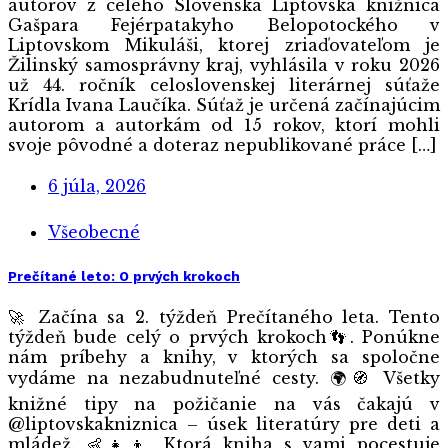
autorov z celého Slovenska Liptovská knižnica
Gašpara Fejérpatakyho Belopotockého v
Liptovskom Mikuláši, ktorej zriaďovateľom je
Žilinský samosprávny kraj, vyhlásila v roku 2026
už 44. ročník celoslovenskej literárnej súťaže
Krídla Ivana Laučíka. Súťaž je určená začínajúcim
autorom a autorkám od 15 rokov, ktorí mohli
svoje pôvodné a doteraz nepublikované práce […]
6 júla, 2026
Všeobecné
Prečítané leto: O prvých krokoch
🚀 Začína sa 2. týždeň Prečítaného leta. Tento
týždeň bude celý o prvých krokoch👣. Ponúkne
nám príbehy a knihy, v ktorých sa spoločne
vydáme na nezabudnuteľné cesty. 🌍🧭 Všetky
knižné tipy na požičanie na vás čakajú v
@liptovskakniznica – úsek literatúry pre deti a
mládež. 👶👧👦 Ktorá kniha s vami pocestuje