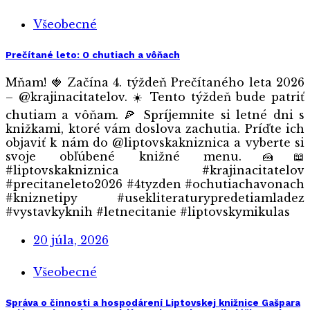
Všeobecné
Prečítané leto: O chutiach a vôňach
Mňam! 🍓 Začína 4. týždeň Prečítaného leta 2026
– @krajinacitatelov. ☀️ Tento týždeň bude patriť
chutiam a vôňam. 🍕 Spríjemnite si letné dni s
knižkami, ktoré vám doslova zachutia. Príďte ich
objaviť k nám do @liptovskakniznica a vyberte si
svoje obľúbené knižné menu.🍰📖
#liptovskakniznica #krajinacitatelov
#precitaneleto2026 #4tyzden #ochutiachavonach
#kniznetipy #usekliteraturypredetiamladez
#vystavkyknih #letnecitanie #liptovskymikulas
20 júla, 2026
Všeobecné
Správa o činnosti a hospodárení Liptovskej knižnice Gašpara