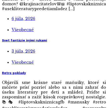
domov? @krajinacitatelov🎒📖 #liptovskakniznica
#usekliteraturypredetiamladez […]
6 júla, 2026
Všeobecné
Svet fantázie inými rukami
3 júla, 2026
Všeobecné
Retro poklady
Objavili sme krásne staré maňušky, ktoré si
môžete prísť pozrieť alebo sa s nimi zahrať do
úseku literatúry pre deti a mládež. Príďte si
zaspomínať a zažiť kúsok rozprávkovej nostalgie.
📚🎭 #liptovskakniznicagfb #manusky #retro