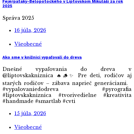
Fejérpataky-Belopotockého v Liptovskom Mikuláši za rok
2025
Správa 2025
16 júla, 2026
Všeobecné
Ako sme v knižnici vypaľovali do dreva
Dnešné vypaľovania do dreva v
@liptovskakniznica 🔥🪵✨ Pre deti, rodičov aj
starých rodičov – zábava naprieč generáciami.
#vypalovaniedodreva #pyrografia
#liptovskakniznica #tvorivedielne #kreativita
#handmade #smartlab #cvti
15 júla, 2026
Všeobecné