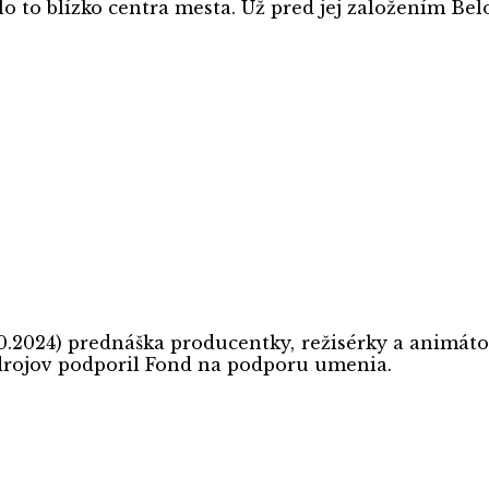
lo to blízko centra mesta. Už pred jej založením Bel
0.2024) prednáška producentky, režisérky a animáto
erejných zdrojov podporil Fond na podpor