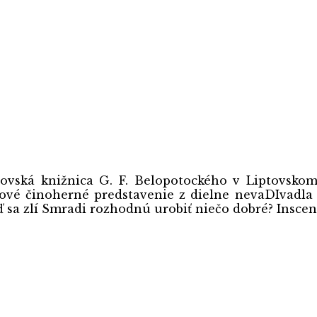
vská knižnica G. F. Belopotockého v Liptovskom M
ové činoherné predstavenie z dielne nevaDIvadla
 sa zlí Smradi rozhodnú urobiť niečo dobré? Inscená