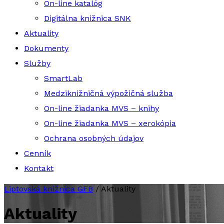
On-line katalóg
Digitálna knižnica SNK
Aktuality
Dokumenty
Služby
SmartLab
Medziknižničná výpožičná služba
On-line žiadanka MVS – knihy
On-line žiadanka MVS – xerokópia
Ochrana osobných údajov
Cenník
Kontakt
Liptovská knižnica GFB
/
Aktuality
Aktuality