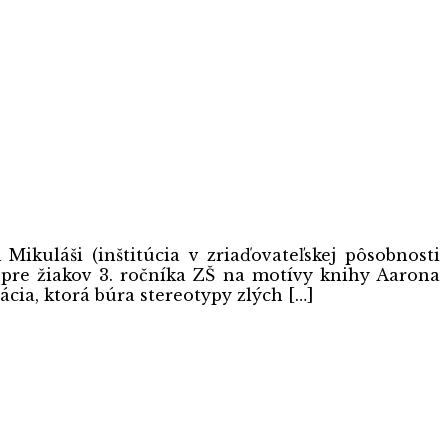
ikuláši (inštitúcia v zriaďovateľskej pôsobnosti
 pre žiakov 3. ročníka ZŠ na motívy knihy Aarona
cia, ktorá búra stereotypy zlých […]