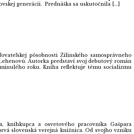
ovskej generácii. Prednáška sa uskutočnila […]
aďovateľskej pôsobnosti Žilinského samosprávneho
u Lehenovú. Autorka predstaví svoj debutový román
i minulého roku. Kniha reflektuje tému socializmu
a, kníhkupca a osvetového pracovníka Gašpara
rvá slovenská verejná knižnica. Od svojho vzniku