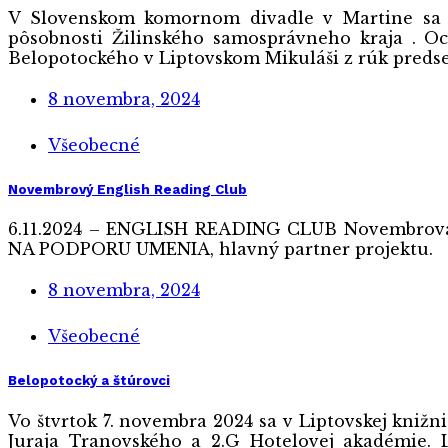
V Slovenskom komornom divadle v Martine sa 7.1
pôsobnosti Žilinského samosprávneho kraja . Oce
Belopotockého v Liptovskom Mikuláši z rúk predse
8 novembra, 2024
Všeobecné
Novembrový English Reading Club
6.11.2024 – ENGLISH READING CLUB Novembrová 
NA PODPORU UMENIA, hlavný partner projektu.
8 novembra, 2024
Všeobecné
Belopotocký a štúrovci
Vo štvrtok 7. novembra 2024 sa v Liptovskej kniž
Juraja Tranovského a 2.G Hotelovej akadémie. L