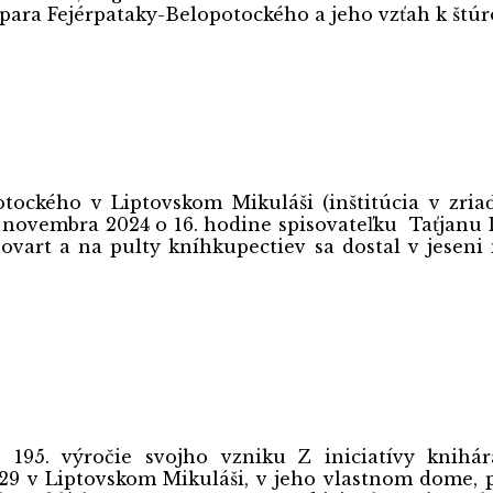
špara Fejérpataky-Belopotockého a jeho vzťah k štúr
otockého v Liptovskom Mikuláši (inštitúcia v zri
14. novembra 2024 o 16. hodine spisovateľku Taťjan
ovart a na pulty kníhkupectiev sa dostal v jesen
5. výročie svojho vzniku Z iniciatívy knihár
29 v Liptovskom Mikuláši, v jeho vlastnom dome, p