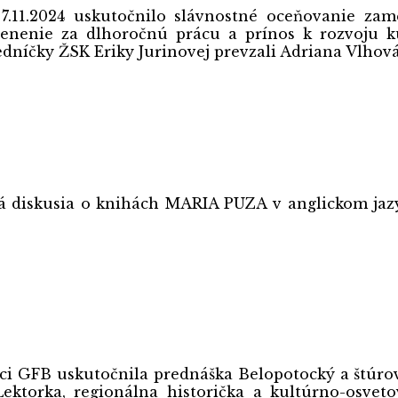
1.2024 uskutočnilo slávnostné oceňovanie zames
nenie za dlhoročnú prácu a prínos k rozvoju kul
dníčky ŽSK Eriky Jurinovej prevzali Adriana Vlhová
diskusia o knihách MARIA PUZA v anglickom jazy
nici GFB uskutočnila prednáška Belopotocký a štúro
ektorka, regionálna historička a kultúrno-osvet