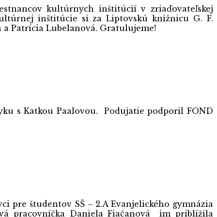
tnancov kultúrnych inštitúcií v zriaďovateľskej
túrnej inštitúcie si za Liptovskú knižnicu G. F.
 a Patrícia Lubelanová. Gratulujeme!
ku s Katkou Paalovou. Podujatie podporil FOND
vci pre študentov SŠ – 2.A Evanjelického gymnázia
ová pracovníčka Daniela Fiačanová im priblížila