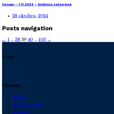
Oznam – 1.11.2024 – knižnica zatvorená
28 októbra, 2024
Posts navigation
←
1
…
38
39
40
…
103
→
O nás
Sitemap
Domov
On-line katalógy
Aktuality