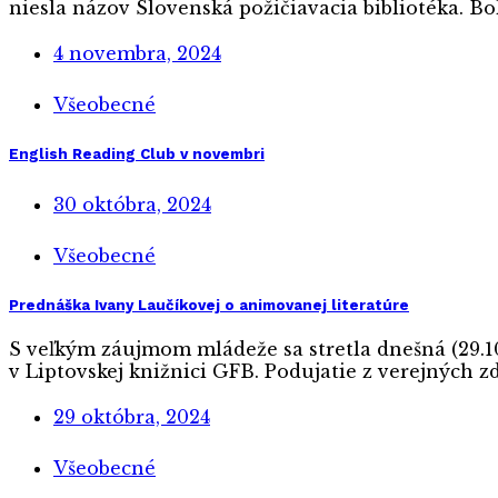
niesla názov Slovenská požičiavacia bibliotéka. Bo
4 novembra, 2024
Všeobecné
English Reading Club v novembri
30 októbra, 2024
Všeobecné
Prednáška Ivany Laučíkovej o animovanej literatúre
S veľkým záujmom mládeže sa stretla dnešná (29.1
v Liptovskej knižnici GFB. Podujatie z v
29 októbra, 2024
Všeobecné