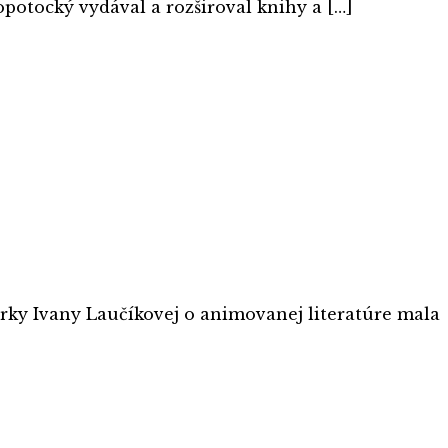
opotocký vydával a rozširoval knihy a […]
rky Ivany Laučíkovej o animovanej literatúre mala
u umenia.