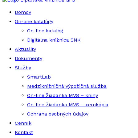
Domov
On-line katalógy
On-line katalóg
Digitálna knižnica SNK
Aktuality
Dokumenty
Služby
SmartLab
Medziknižničná výpožičná služba
On-line žiadanka MVS – knihy
On-line žiadanka MVS – xerokópia
Ochrana osobných údajov
Cenník
Kontakt