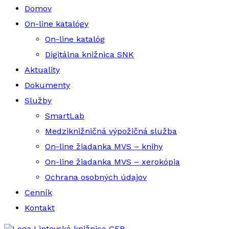
Domov
On-line katalógy
On-line katalóg
Digitálna knižnica SNK
Aktuality
Dokumenty
Služby
SmartLab
Medziknižničná výpožičná služba
On-line žiadanka MVS – knihy
On-line žiadanka MVS – xerokópia
Ochrana osobných údajov
Cenník
Kontakt
Liptovská knižnica GFB