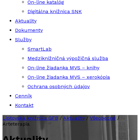
On-line katalóg
Digitálna knižnica SNK
Aktuality
Dokumenty
Služby
SmartLab
Medziknižničná výpožičná služba
On-line žiadanka MVS – knihy
On-line žiadanka MVS – xerokópia
Ochrana osobných údajov
Cenník
Kontakt
Liptovská knižnica GFB
/
Aktuality
/
Všeobecné
/
Arteterapia
Aktuality