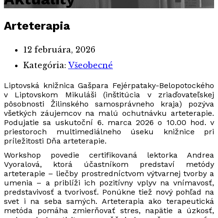
Arteterapia
12 februára, 2026
Kategória:
Všeobecné
Liptovská knižnica Gašpara Fejérpataky-Belopotockého
v Liptovskom Mikuláši (inštitúcia v zriaďovateľskej
pôsobnosti Žilinského samosprávneho kraja) pozýva
všetkých záujemcov na malú ochutnávku arteterapie.
Podujatie sa uskutoční 6. marca 2026 o 10.00 hod. v
priestoroch multimediálneho úseku knižnice pri
príležitosti Dňa arteterapie.
Workshop povedie certifikovaná lektorka Andrea
Vyoralová, ktorá účastníkom predstaví metódy
arteterapie – liečby prostredníctvom výtvarnej tvorby a
umenia – a priblíži ich pozitívny vplyv na vnímavosť,
predstavivosť a tvorivosť. Ponúkne tiež nový pohľad na
svet i na seba samých. Arteterapia ako terapeutická
metóda pomáha zmierňovať stres, napätie a úzkosť,