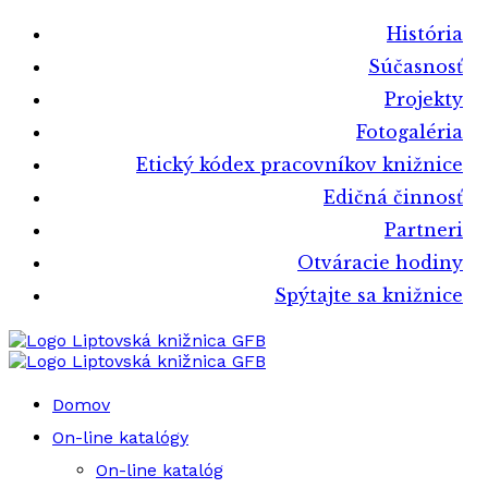
História
Súčasnosť
Projekty
Fotogaléria
Etický kódex pracovníkov knižnice
Edičná činnosť
Partneri
Otváracie hodiny
Spýtajte sa knižnice
Liptovská knižnica GFB
Liptovská knižnica GFB
Domov
On-line katalógy
On-line katalóg