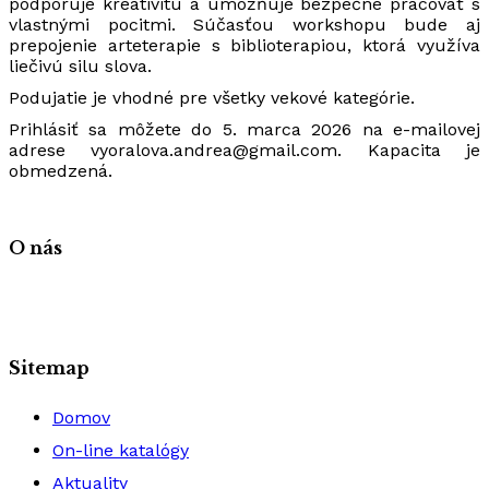
podporuje kreativitu a umožňuje bezpečne pracovať s
vlastnými pocitmi. Súčasťou workshopu bude aj
prepojenie arteterapie s biblioterapiou, ktorá využíva
liečivú silu slova.
Podujatie je vhodné pre všetky vekové kategórie.
Prihlásiť sa môžete do 5. marca 2026 na e-mailovej
adrese vyoralova.andrea@gmail.com. Kapacita je
obmedzená.
O nás
Sitemap
Domov
On-line katalógy
Aktuality