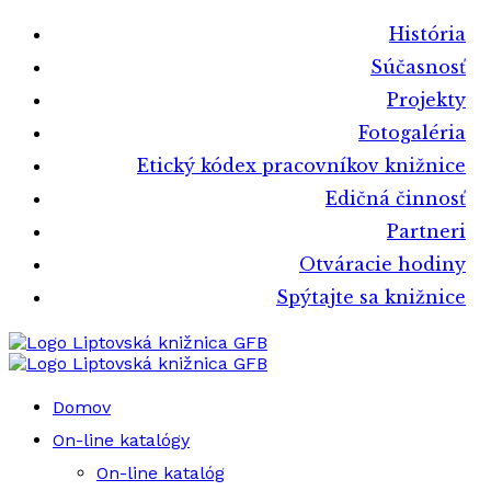
História
Súčasnosť
Projekty
Fotogaléria
Etický kódex pracovníkov knižnice
Edičná činnosť
Partneri
Otváracie hodiny
Spýtajte sa knižnice
Liptovská knižnica GFB
Liptovská knižnica GFB
Domov
On-line katalógy
On-line katalóg