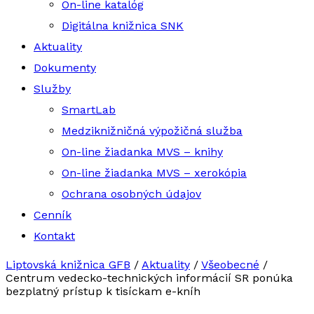
On-line katalóg
Digitálna knižnica SNK
Aktuality
Dokumenty
Služby
SmartLab
Medziknižničná výpožičná služba
On-line žiadanka MVS – knihy
On-line žiadanka MVS – xerokópia
Ochrana osobných údajov
Cenník
Kontakt
Liptovská knižnica GFB
/
Aktuality
/
Všeobecné
/
Centrum vedecko-technických informácií SR ponúka
bezplatný prístup k tisíckam e-kníh