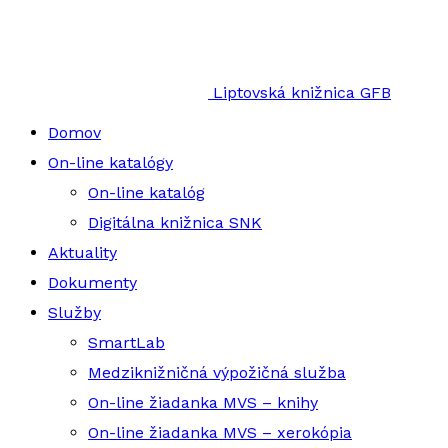
Liptovská knižnica GFB
Domov
On-line katalógy
On-line katalóg
Digitálna knižnica SNK
Aktuality
Dokumenty
Služby
SmartLab
Medziknižničná výpožičná služba
On-line žiadanka MVS – knihy
On-line žiadanka MVS – xerokópia