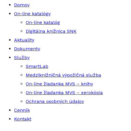
Domov
On-line katalógy
On-line katalóg
Digitálna knižnica SNK
Aktuality
Dokumenty
Služby
SmartLab
Medziknižničná výpožičná služba
On-line žiadanka MVS – knihy
On-line žiadanka MVS – xerokópia
Ochrana osobných údajov
Cenník
Kontakt