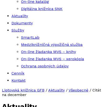
On-line katalóg
Digitálna knižnica SNK
Aktuality
Dokumenty
Služby
SmartLab
Medziknižničná výpožičná služba
On-line žiadanka MVS – knihy
On-line žiadanka MVS – xerokópia
Ochrana osobných údajov
Cenník
Kontakt
Liptovská knižnica GFB
/
Aktuality
/
Všeobecné
/
Citát
na december
Aktuality