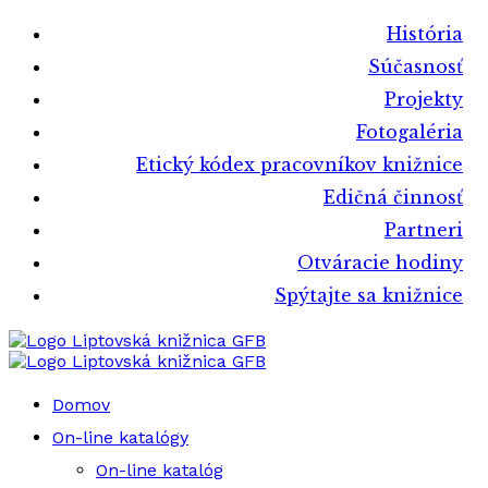
História
Súčasnosť
Projekty
Fotogaléria
Etický kódex pracovníkov knižnice
Edičná činnosť
Partneri
Otváracie hodiny
Spýtajte sa knižnice
Liptovská knižnica GFB
Liptovská knižnica GFB
Domov
On-line katalógy
On-line katalóg