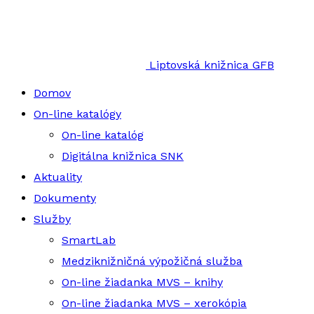
Liptovská knižnica GFB
Domov
On-line katalógy
On-line katalóg
Digitálna knižnica SNK
Aktuality
Dokumenty
Služby
SmartLab
Medziknižničná výpožičná služba
On-line žiadanka MVS – knihy
On-line žiadanka MVS – xerokópia