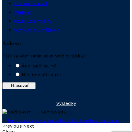
Edičná činnosť
Partneri
Otváracie hodiny
Spýtajte sa knižnice
Anketa
Páči sa Vám naša nová web stránka?
Áno, páči sa mi
Nie, nepáči sa mi
Výsledky
Načítavam.. ...
Tvorba eshopov a webstránok - FreeTech services
Previous
Next
Close