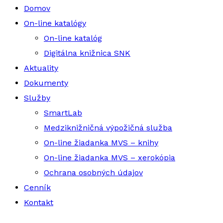
Domov
On-line katalógy
On-line katalóg
Digitálna knižnica SNK
Aktuality
Dokumenty
Služby
SmartLab
Medziknižničná výpožičná služba
On-line žiadanka MVS – knihy
On-line žiadanka MVS – xerokópia
Ochrana osobných údajov
Cenník
Kontakt