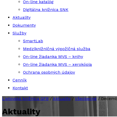
On-line katalóg
Digitálna knižnica SNK
Aktuality
Dokumenty
Služby
SmartLab
Medziknižničná výpožičná služba
On-line žiadanka MVS – knihy
On-line žiadanka MVS – xerokópia
Ochrana osobných údajov
Cenník
Kontakt
Liptovská knižnica GFB
/
Aktuality
/
Všeobecné
/
Decembr
Aktuality