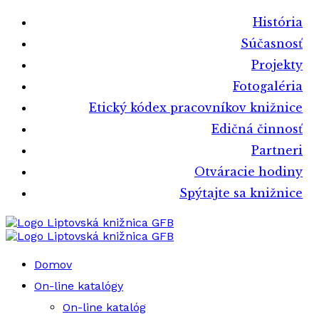
História
Súčasnosť
Projekty
Fotogaléria
Etický kódex pracovníkov knižnice
Edičná činnosť
Partneri
Otváracie hodiny
Spýtajte sa knižnice
Liptovská knižnica GFB
Liptovská knižnica GFB
Domov
On-line katalógy
On-line katalóg