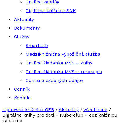
On-line katalóg
Digitálna knižnica SNK
Aktuality
Dokumenty
Služby
SmartLab
Medziknižničná výpožičná služba
On-line žiadanka MVS – knihy
On-line žiadanka MVS – xerokópia
Ochrana osobných údajov
Cenník
Kontakt
Liptovská knižnica GFB
/
Aktuality
/
Všeobecné
/
Digitálne knihy pre deti – Kubo club – cez knižnicu
zadarmo