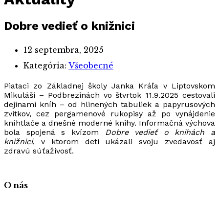
Dobre vedieť o knižnici
12 septembra, 2025
Kategória:
Všeobecné
Piataci zo Základnej školy Janka Kráľa v Liptovskom
Mikuláši – Podbrezinách vo štvrtok 11.9.2025 cestovali
dejinami kníh – od hlinených tabuliek a papyrusových
zvitkov, cez pergamenové rukopisy až po vynájdenie
kníhtlače a dnešné moderné knihy. Informačná výchova
bola spojená s kvízom
Dobre vedieť
o knihách a
knižnici
, v ktorom deti ukázali svoju zvedavosť aj
zdravú súťaživosť.
O nás