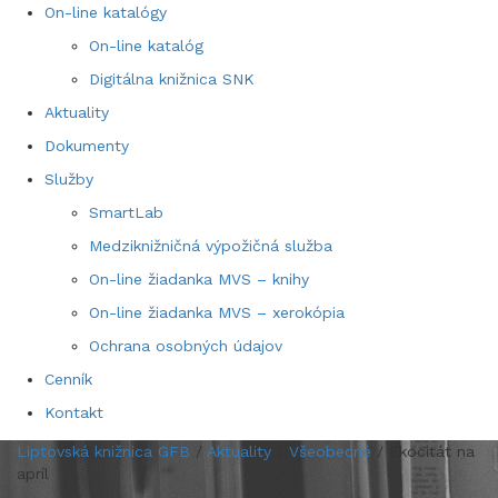
On-line katalógy
On-line katalóg
Digitálna knižnica SNK
Aktuality
Dokumenty
Služby
SmartLab
Medziknižničná výpožičná služba
On-line žiadanka MVS – knihy
On-line žiadanka MVS – xerokópia
Ochrana osobných údajov
Cenník
Kontakt
Liptovská knižnica GFB
/
Aktuality
/
Všeobecné
/
Ekocitát na
apríl