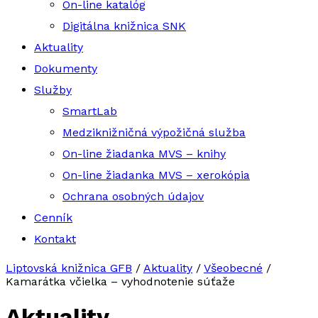
On-line katalóg
Digitálna knižnica SNK
Aktuality
Dokumenty
Služby
SmartLab
Medziknižničná výpožičná služba
On-line žiadanka MVS – knihy
On-line žiadanka MVS – xerokópia
Ochrana osobných údajov
Cenník
Kontakt
Liptovská knižnica GFB
/
Aktuality
/
Všeobecné
/
Kamarátka včielka – vyhodnotenie súťaže
Aktuality