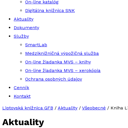
On-line katalóg
Digitálna knižnica SNK
Aktuality
Dokumenty
Služby
SmartLab
Medziknižničná výpožičná služba
On-line žiadanka MVS – knihy
On-line žiadanka MVS – xerokópia
Ochrana osobných údajov
Cenník
Kontakt
Liptovská knižnica GFB
/
Aktuality
/
Všeobecné
/
Kniha L
Aktuality