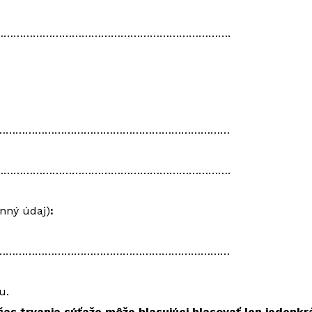
………………………………………………………………….
…………………………………………………………………
………………………………………………………………….
inný údaj)
:
………………………………………………………………
u.
očas trvania súťaže môže hlasujúci hlasovať len jedenkr