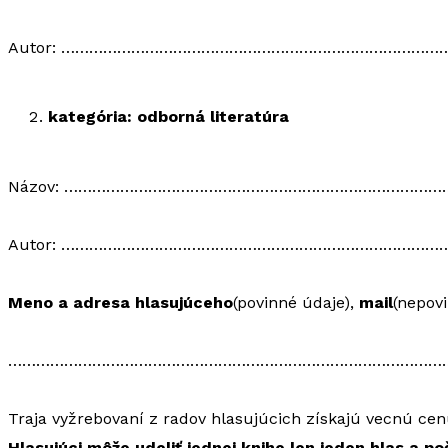
Autor: ……………………………………………………………………
kategória: odborná literatúra
Názov: ……………………………………………………………………
Autor: ……………………………………………………………………
Meno a adresa hlasujúceho
(povinné údaje),
mail
(nepov
…………………………………………………………………………………
Traja vyžrebovaní z radov hlasujúcich získajú vecnú cen
Hlasujúci môže udeliť jednej knihe len jeden hlas a p