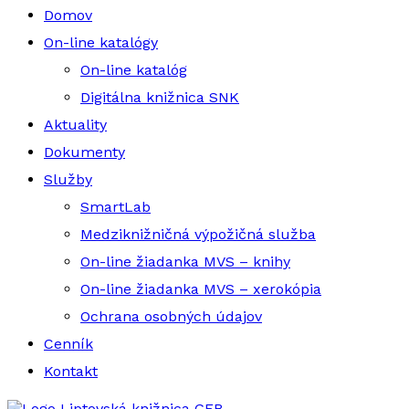
Domov
On-line katalógy
On-line katalóg
Digitálna knižnica SNK
Aktuality
Dokumenty
Služby
SmartLab
Medziknižničná výpožičná služba
On-line žiadanka MVS – knihy
On-line žiadanka MVS – xerokópia
Ochrana osobných údajov
Cenník
Kontakt
Liptovská knižnica GFB