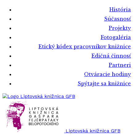
História
Súčasnosť
Projekty
Fotogaléria
Etický kódex pracovníkov knižnice
Edičná činnosť
Partneri
Otváracie hodiny
Spýtajte sa knižnice
Liptovská knižnica GFB
Liptovská knižnica GFB