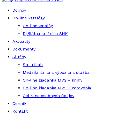
Domov
On-line katalógy
On-line katalóg
Digitálna knižnica SNK
Aktuality
Dokumenty
Služby
SmartLab
Medziknižničná výpožičná služba
On-line žiadanka MVS – knihy
On-line žiadanka MVS – xerokópia
Ochrana osobných údajov
Cenník
Kontakt