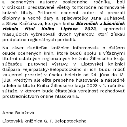
a ocenených autorov posledného ročníka, boli
v krátkosti predstavené všetky tohtoročné nominované
knižné tituly. Prítomní ocenení autori si prevzali
diplomy a vecné dary a spisovateľky Jana Juhásová
a Silvia Kaščáková, ktorých kniha
Slovníček z básničiek
získala titul Kniha Liptova 2023,
spomedzi
hlasujúcich vyžrebovali dvoch výhercov, ktorí získali
predplatné regionálnych periodík.
Na záver riaditeľka knižnice informovala o ďalšom
osude ocenených kníh, ktoré budú spolu s víťaznými
titulmi ostatných regionálnych knižníc Žilinského kraja
súčasťou putovnej výstavy. V Liptovskej knižnici
Gašpara Fejérpataky-Belopotockého si ich budú môcť
záujemci prezrieť v úseku beletrie od 24. júna do 13.
júla. Predtým ale ešte prebehne hlasovanie a následné
udelenie titulu Kniha Žilinského kraja 2023 v 1. ročníku
súťaže, v ktorom bude čitateľská verejnosť rozhodovať
prostredníctvom online hlasovania.
Anna Balážová
Liptovská knižnica G. F. Belopotockého