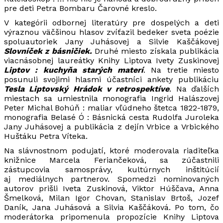
pre deti Petra Bombaru Čarovné kreslo.
V kategórii odbornej literatúry pre dospelých a deti
výraznou väčšinou hlasov zvíťazil bedeker sveta poézie
spoluautoriek Jany Juhásovej a Silvie Kaščákovej
Slovníček z básničiek.
Druhé miesto získala publikácia
viacnásobnej laureátky Knihy Liptova Ivety Zuskinovej
Liptov
: kuchyňa starých materí
. Na tretie miesto
posunuli svojimi hlasmi účastníci ankety publikáciu
Tesla Liptovský Hrádok v retrospektíve
. Na ďalších
miestach sa umiestnila monografia Ingrid Halászovej
Peter Michal Bohúň : maliar vľúdneho štetca 1822-1879,
monografia Belasé Ó : Básnická cesta Rudolfa Juroleka
Jany Juhásovej a publikácia z dejín Vrbice a Vrbického
Huštáku Petra Víteka.
Na slávnostnom podujatí, ktoré moderovala riaditeľka
knižnice Marcela Feriančeková, sa zúčastnili
zástupcovia samosprávy, kultúrnych inštitúcií
aj mediálnych partnerov. Spomedzi nominovaných
autorov prišli Iveta Zuskinová, Viktor Húščava, Anna
Šmelková, Milan Igor Chovan, Stanislav Brtoš, Jozef
Daník, Jana Juhásová a Silvia Kaščáková. Po tom, čo
moderátorka pripomenula propozície Knihy Liptova