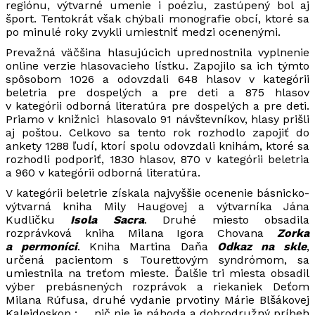
regiónu, výtvarné umenie i poéziu, zastúpený bol aj
šport. Tentokrát však chýbali monografie obcí, ktoré sa
po minulé roky zvykli umiestniť medzi ocenenými.
Prevažná väčšina hlasujúcich uprednostnila vyplnenie
online verzie hlasovacieho lístku. Zapojilo sa ich týmto
spôsobom 1026 a odovzdali 648 hlasov v kategórii
beletria pre dospelých a pre deti a 875 hlasov
v kategórii odborná literatúra pre dospelých a pre deti.
Priamo v knižnici hlasovalo 91 návštevníkov, hlasy prišli
aj poštou. Celkovo sa tento rok rozhodlo zapojiť do
ankety 1288 ľudí, ktorí spolu odovzdali knihám, ktoré sa
rozhodli podporiť, 1830 hlasov, 870 v kategórii beletria
a 960 v kategórii odborná literatúra.
V kategórii beletrie získala najvyššie ocenenie básnicko-
výtvarná kniha Mily Haugovej a výtvarníka Jána
Kudličku
Isola Sacra
. Druhé miesto obsadila
rozprávková kniha Milana Igora Chovana
Zorka
a permoníci
. Kniha Martina Daňa
Odkaz na skle
,
určená pacientom s Tourettovým syndrómom, sa
umiestnila na treťom mieste. Ďalšie tri miesta obsadil
výber prebásnených rozprávok a riekaniek Deťom
Milana Rúfusa, druhé vydanie prvotiny Márie Blšákovej
Kaleidoskop : … nič nie je náhoda a dobrodružný príbeh