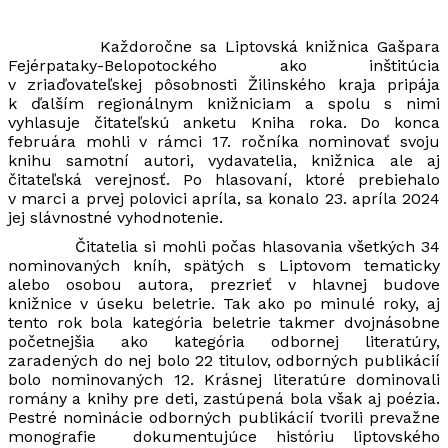
Každoročne sa Liptovská knižnica Gašpara
Fejérpataky-Belopotockého ako inštitúcia
v zriaďovateľskej pôsobnosti Žilinského kraja pripája
k ďalším regionálnym knižniciam a spolu s nimi
vyhlasuje čitateľskú anketu Kniha roka. Do konca
februára mohli v rámci 17. ročníka nominovať svoju
knihu samotní autori, vydavatelia, knižnica ale aj
čitateľská verejnosť. Po hlasovaní, ktoré prebiehalo
v marci a prvej polovici apríla, sa konalo 23. apríla 2024
jej slávnostné vyhodnotenie.
Čitatelia si mohli počas hlasovania všetkých 34
nominovaných kníh, spätých s Liptovom tematicky
alebo osobou autora, prezrieť v hlavnej budove
knižnice v úseku beletrie. Tak ako po minulé roky, aj
tento rok bola kategória beletrie takmer dvojnásobne
početnejšia ako kategória odbornej literatúry,
zaradených do nej bolo 22 titulov, odborných publikácií
bolo nominovaných 12. Krásnej literatúre dominovali
romány a knihy pre deti, zastúpená bola však aj poézia.
Pestré nominácie odborných publikácií tvorili prevažne
monografie dokumentujúce históriu liptovského