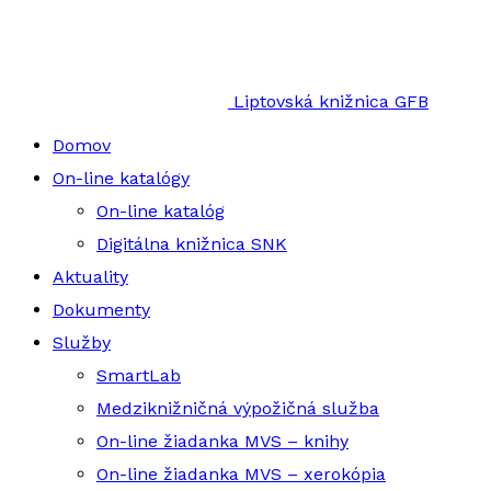
Liptovská knižnica GFB
Domov
On-line katalógy
On-line katalóg
Digitálna knižnica SNK
Aktuality
Dokumenty
Služby
SmartLab
Medziknižničná výpožičná služba
On-line žiadanka MVS – knihy
On-line žiadanka MVS – xerokópia