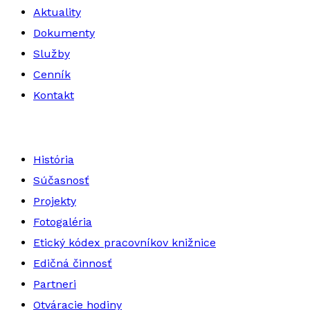
Aktuality
Dokumenty
Služby
Cenník
Kontakt
História
Súčasnosť
Projekty
Fotogaléria
Etický kódex pracovníkov knižnice
Edičná činnosť
Partneri
Otváracie hodiny