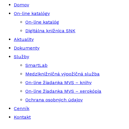
Domov
On-line katalógy
On-line katalóg
Digitálna knižnica SNK
Aktuality
Dokumenty
Služby
SmartLab
Medziknižničná výpožičná služba
On-line žiadanka MVS – knihy
On-line žiadanka MVS – xerokópia
Ochrana osobných údajov
Cenník
Kontakt