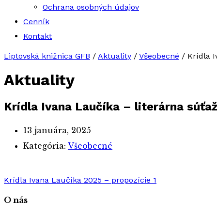
Ochrana osobných údajov
Cenník
Kontakt
Liptovská knižnica GFB
/
Aktuality
/
Všeobecné
/
Krídla 
Aktuality
Krídla Ivana Laučíka – literárna súťa
13 januára, 2025
Kategória:
Všeobecné
Krídla Ivana Laučíka 2025 – propozície 1
O nás