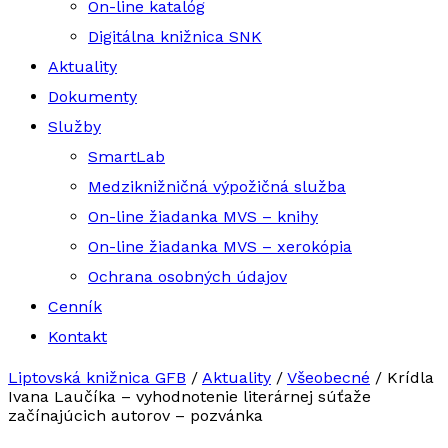
On-line katalóg
Digitálna knižnica SNK
Aktuality
Dokumenty
Služby
SmartLab
Medziknižničná výpožičná služba
On-line žiadanka MVS – knihy
On-line žiadanka MVS – xerokópia
Ochrana osobných údajov
Cenník
Kontakt
Liptovská knižnica GFB
/
Aktuality
/
Všeobecné
/
Krídla
Ivana Laučíka – vyhodnotenie literárnej súťaže
začínajúcich autorov – pozvánka