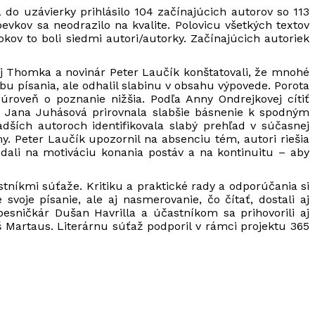
a do uzávierky prihlásilo 104 začínajúcich autorov so 113
kov sa neodrazilo na kvalite. Polovicu všetkých textov
okov to boli siedmi autori/autorky. Začínajúcich autoriek
ej Thomka a novinár Peter Laučík konštatovali, že mnohé
u písania, ale odhalil slabinu v obsahu výpovede. Porota
úroveň o poznanie nižšia. Podľa Anny Ondrejkovej cítiť
l. Jana Juhásová prirovnala slabšie básnenie k spodným
adších autoroch identifikovala slabý prehľad v súčasnej
y. Peter Laučík upozornil na absenciu tém, autori riešia
dali na motiváciu konania postáv a na kontinuitu – aby
tníkmi súťaže. Kritiku a praktické rady a odporúčania si
voje písanie, ale aj nasmerovanie, čo čítať, dostali aj
sničkár Dušan Havrilla a účastníkom sa prihovorili aj
Martaus. Literárnu súťaž podporil v rámci projektu 365