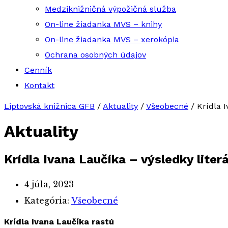
Medziknižničná výpožičná služba
On-line žiadanka MVS – knihy
On-line žiadanka MVS – xerokópia
Ochrana osobných údajov
Cenník
Kontakt
Liptovská knižnica GFB
/
Aktuality
/
Všeobecné
/
Krídla 
Aktuality
Krídla Ivana Laučíka – výsledky liter
4 júla, 2023
Kategória:
Všeobecné
Krídla Ivana Laučíka rastú