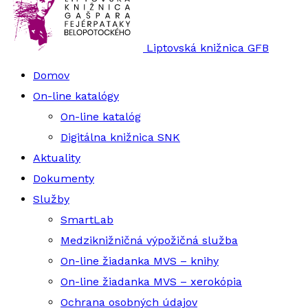
Liptovská knižnica GFB
Domov
On-line katalógy
On-line katalóg
Digitálna knižnica SNK
Aktuality
Dokumenty
Služby
SmartLab
Medziknižničná výpožičná služba
On-line žiadanka MVS – knihy
On-line žiadanka MVS – xerokópia
Ochrana osobných údajov