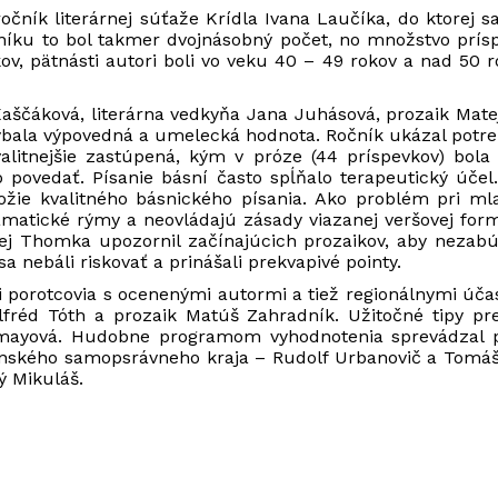
ročník literárnej súťaže Krídla Ivana Laučíka, do ktorej s
u to bol takmer dvojnásobný počet, no množstvo príspev
kov, pätnásti autori boli vo veku 40 – 49 rokov a nad 50 r
 Kaščáková, literárna vedkyňa Jana Juhásová, prozaik Mat
ýbala výpovedná a umelecká hodnota. Ročník ukázal potreb
alitnejšie zastúpená, kým v próze (44 príspevkov) bola 
 povedať. Písanie básní často spĺňalo terapeutický úče
dložie kvalitného básnického písania. Ako problém pri ml
amatické rýmy a neovládajú zásady viazanej veršovej form
tej Thomka upozornil začínajúcich prozaikov, aby nezabú
sa nebáli riskovať a prinášali prekvapivé pointy.
li porotcovia s ocenenými autormi a tiež regionálnymi účas
fréd Tóth a prozaik Matúš Zahradník. Užitočné tipy pre s
mayová. Hudobne programom vyhodnotenia sprevádzal pe
inského samopsrávneho kraja – Rudolf Urbanovič a Tomáš 
ý Mikuláš.