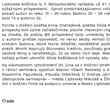
Liptovská knižnica G. F. Belopotockého vyhlásila už 41. 
súťažnými príspevkami. Oproti predchádzajúcemu ročník
poslali autori vo veku 15 – 29 rokov, šestinu 30 – 39 ro
bolo 72 a autorov 32.
Porota v zložení poetka Anna Ondrejková, poetka Silvia
príspevky boli úplne začiatočnícke, ploché. Viacerým ch
sa zhodla, že poézia (69 príspevkov) bola umelecky kv
u autorov pretlak vypovedať, no neraz akoby nemali čo
vrstvám ľadovca, ktoré tvoria dôležité, neviditeľné po
poézii. Mnohí kopírujú štúrovskú tradíciu, používajú gr
osobné témy a nereflektujú, čo sa okolo nich deje. Ma
načatý príbeh ukončili. Silvia Kaščáková ich vyzvala, aby 
Na slávnostnom vyhodnotení 30. júna sa v knižnici stret
v rámci seminára vypočuli básnici Viliam Rosinský a Al
Slavomíra Pajunková, Klaudia Olbertová či Andrea Jár
zástupcovia samospráv – mesta Liptovský Mikuláš a Žil
dní v knižnici Fond na podporu umenia a Mesto Liptovsk
O nás