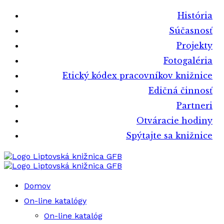
História
Súčasnosť
Projekty
Fotogaléria
Etický kódex pracovníkov knižnice
Edičná činnosť
Partneri
Otváracie hodiny
Spýtajte sa knižnice
Liptovská knižnica GFB
Liptovská knižnica GFB
Domov
On-line katalógy
On-line katalóg