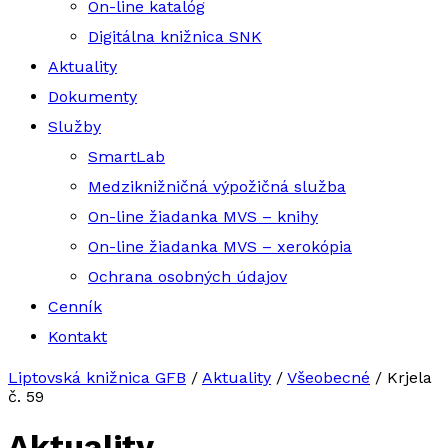
On-line katalóg
Digitálna knižnica SNK
Aktuality
Dokumenty
Služby
SmartLab
Medziknižničná výpožičná služba
On-line žiadanka MVS – knihy
On-line žiadanka MVS – xerokópia
Ochrana osobných údajov
Cenník
Kontakt
Liptovská knižnica GFB
/
Aktuality
/
Všeobecné
/
Krjela
č. 59
Aktuality