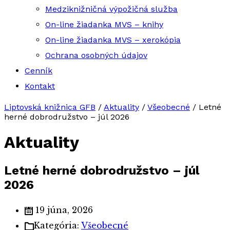
Medziknižničná výpožičná služba
On-line žiadanka MVS – knihy
On-line žiadanka MVS – xerokópia
Ochrana osobných údajov
Cenník
Kontakt
Liptovská knižnica GFB
/
Aktuality
/
Všeobecné
/
Letné
herné dobrodružstvo – júl 2026
Aktuality
Letné herné dobrodružstvo – júl
2026
19 júna, 2026
Kategória:
Všeobecné