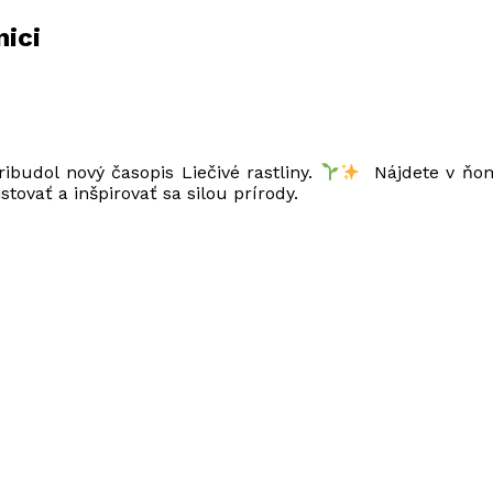
nici
ibudol nový časopis Liečivé rastliny.
Nájdete v ňom 
stovať a inšpirovať sa silou prírody.