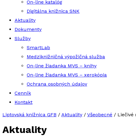
On-line katalóg
Digitálna knižnica SNK
Aktuality
Dokumenty
Služby
SmartLab
Medziknižničná výpožičná služba
On-line žiadanka MVS – knihy
On-line žiadanka MVS – xerokópia
Ochrana osobných údajov
Cenník
Kontakt
Liptovská knižnica GFB
/
Aktuality
/
Všeobecné
/
Liečivé 
Aktuality