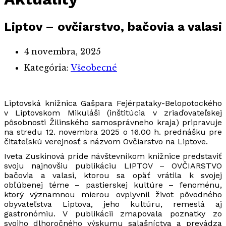
Liptov – ovčiarstvo, bačovia a valasi
4 novembra, 2025
Kategória:
Všeobecné
Liptovská knižnica Gašpara Fejérpataky-Belopotockého
v Liptovskom Mikuláši (inštitúcia v zriaďovateľskej
pôsobnosti Žilinského samosprávneho kraja) pripravuje
na stredu 12. novembra 2025 o 16.00 h. prednášku pre
čitateľskú verejnosť s názvom Ovčiarstvo na Liptove.
Iveta Zuskinová príde návštevníkom knižnice predstaviť
svoju najnovšiu publikáciu LIPTOV – OVČIARSTVO
bačovia a valasi, ktorou sa opäť vrátila k svojej
obľúbenej téme – pastierskej kultúre – fenoménu,
ktorý významnou mierou ovplyvnil život pôvodného
obyvateľstva Liptova, jeho kultúru, remeslá aj
gastronómiu. V publikácii zmapovala poznatky zo
svojho dlhoročného výskumu salašníctva a prevádza