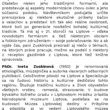
čitateľov nielen jeho tradičnými formami, ale
predstavuje aj aspekty modernizácie chovu oviec a jeho
súčasnú podobu. Návštevníkom podujatia určite
prerozpráva aj niektoré skutočné príbehy bačov
a valachov a predstaví ich tak ako reálne osobnosti,
ktoré boli po generácie nositeľmi bohatej kultúrnej
tradície. Tá má aj v 21. storočí na Liptove – vďaka
novodobým farmárom a tiež niektorým obciam
a folklórnym združeniam – svoje pokračovanie. No a ak
vyjde čas, pani Zuskinová prezradí aj niečo o témach,
na ktorých práve pracuje, možno sa podelí o niektorý
z receptov gazdiniek z Liptova, ktoré tiež knižne
spracovala.
PhDr. Iveta Zuskinová
(1950) je renomovaná
etnologička, múzejníčka a autorka viacerých odborných
publikácií. Celoživotne pôsobí na Liptove a špecializuje
sa na ľudovú históriu a kultúrne dedičstvo tohto
regiónu. Študuje tradičnú kultúru a život obyvateľov
všetkých vrstiev, remeslá, stravovanie. V budove
bývalého Soľného úradu v Liptovskom Hrádku zriadila
Národopisné múzeum Liptova, podieľala sa na
budovaní Múzea Liptovskej dediny v Pribyline
a pôsobila aj vo vedení Liptovského múzea