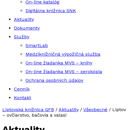
On-line katalóg
Digitálna knižnica SNK
Aktuality
Dokumenty
Služby
SmartLab
Medziknižničná výpožičná služba
On-line žiadanka MVS – knihy
On-line žiadanka MVS – xerokópia
Ochrana osobných údajov
Cenník
Kontakt
Liptovská knižnica GFB
/
Aktuality
/
Všeobecné
/
Liptov
– ovčiarstvo, bačovia a valasi
Aktuality