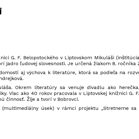
j
žnici G. F. Belopotockého v Liptovskom Mikuláši (inštitúc
 jadro ľudovej slovesnosti. Je určená žiakom 8. ročníka Z
stí aj výchova k literatúre, ktorá sa podieľa na rozvo
ndrejková.
áša. Okrem literatúry sa venuje divadlu ako herečka
iky. Viac ako 40 rokov pracovala v Liptovskej knižnici G. 
 činnosť. Žije a tvorí v Bobrovci.
(multimediálny úsek) v rámci projektu „Stretneme sa v