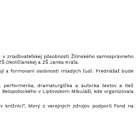
ia v zriaďovateľskej pôsobnosti Žilinského samosprávneho
Š Okoličianskej a ZŠ Janka Kráľa.
ji a formovaní osobnosti mladých ľudí. Prednášať bude
, performerka, dramaturgička a autorka textov a tiež
F. Belopotockého v Liptovskom Mikuláši, kde organizovala
 knižnici“, ktorý z verejných zdrojov podporil Fond na