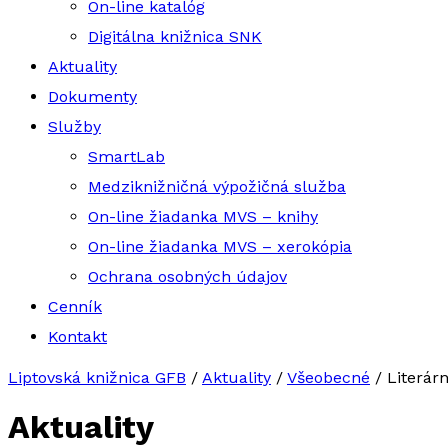
On-line katalóg
Digitálna knižnica SNK
Aktuality
Dokumenty
Služby
SmartLab
Medziknižničná výpožičná služba
On-line žiadanka MVS – knihy
On-line žiadanka MVS – xerokópia
Ochrana osobných údajov
Cenník
Kontakt
Liptovská knižnica GFB
/
Aktuality
/
Všeobecné
/
Literár
Aktuality