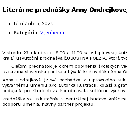
Literárne prednášky Anny Ondrejkove
15 októbra, 2024
Kategória:
Všeobecné
V stredu 23. októbra o 9.00 a 11.00 sa v Liptovskej kni
kraja) uskutoční prednáška ĽÚBOSTNÁ POÉZIA, ktorá tvorí
Cieľom prednášok je okrem doplnenia školských vedomo
uznávaná slovenská poetka a bývalá knihovníčka Anna O
Anna Ondrejková (1954) pochádza z Liptovského Mikul
výtvarnému umeniu ako autorka ilustrácií, koláží a graf
podujatia pre študentov a koordinovala kultúrno-výchovnú
Prednášky sa uskutočnia v centrálnej budove knižnice 
podporu umenia, hlavný partner projektu.