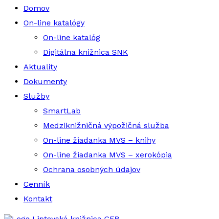
Domov
On-line katalógy
On-line katalóg
Digitálna knižnica SNK
Aktuality
Dokumenty
Služby
SmartLab
Medziknižničná výpožičná služba
On-line žiadanka MVS – knihy
On-line žiadanka MVS – xerokópia
Ochrana osobných údajov
Cenník
Kontakt
Liptovská knižnica GFB