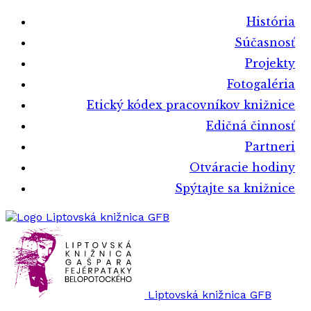
História
Súčasnosť
Projekty
Fotogaléria
Etický kódex pracovníkov knižnice
Edičná činnosť
Partneri
Otváracie hodiny
Spýtajte sa knižnice
Liptovská knižnica GFB
Liptovská knižnica GFB