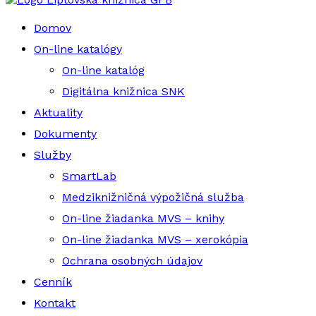
Domov
On-line katalógy
On-line katalóg
Digitálna knižnica SNK
Aktuality
Dokumenty
Služby
SmartLab
Medziknižničná výpožičná služba
On-line žiadanka MVS – knihy
On-line žiadanka MVS – xerokópia
Ochrana osobných údajov
Cenník
Kontakt