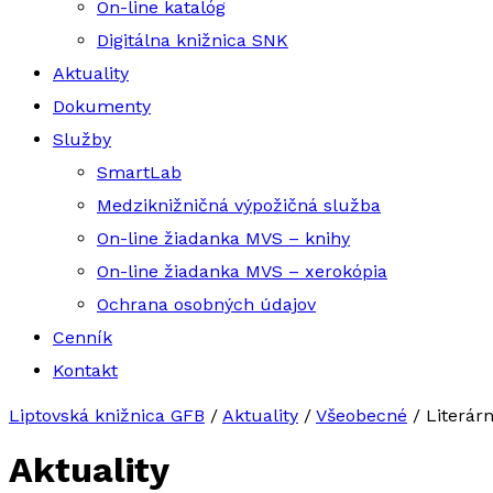
On-line katalóg
Digitálna knižnica SNK
Aktuality
Dokumenty
Služby
SmartLab
Medziknižničná výpožičná služba
On-line žiadanka MVS – knihy
On-line žiadanka MVS – xerokópia
Ochrana osobných údajov
Cenník
Kontakt
Liptovská knižnica GFB
/
Aktuality
/
Všeobecné
/
Literár
Aktuality