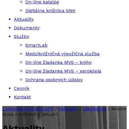
On-line katalóg
Digitálna knižnica SNK
Aktuality
Dokumenty
Služby
SmartLab
Medziknižničná výpožičná služba
On-line žiadanka MVS – knihy
On-line žiadanka MVS – xerokópia
Ochrana osobných údajov
Cenník
Kontakt
Liptovská knižnica GFB
/
Aktuality
/
Všeobecné
/
Múdre
slová o knihách v januári
Aktuality