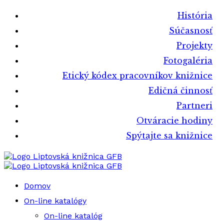
História
Súčasnosť
Projekty
Fotogaléria
Etický kódex pracovníkov knižnice
Edičná činnosť
Partneri
Otváracie hodiny
Spýtajte sa knižnice
Liptovská knižnica GFB
Liptovská knižnica GFB
Domov
On-line katalógy
On-line katalóg