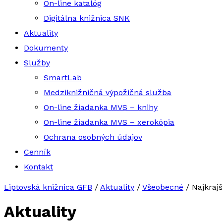
On-line katalóg
Digitálna knižnica SNK
Aktuality
Dokumenty
Služby
SmartLab
Medziknižničná výpožičná služba
On-line žiadanka MVS – knihy
On-line žiadanka MVS – xerokópia
Ochrana osobných údajov
Cenník
Kontakt
Liptovská knižnica GFB
/
Aktuality
/
Všeobecné
/
Najkraj
Aktuality