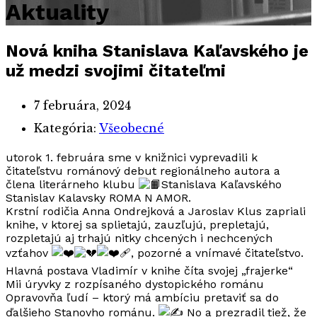
Aktuality
Nová kniha Stanislava Kaľavského je
už medzi svojimi čitateľmi
7 februára, 2024
Kategória:
Všeobecné
utorok 1. februára sme v knižnici vyprevadili k
čitateľstvu románový debut regionálneho autora a
člena literárneho klubu
Stanislava Kaľavského
Stanislav Kalavsky ROMA N AMOR.
Krstní rodičia Anna Ondrejková a Jaroslav Klus zapriali
knihe, v ktorej sa splietajú, zauzľujú, prepletajú,
rozpletajú aj trhajú nitky chcených i nechcených
vzťahov
, pozorné a vnímavé čitateľstvo.
Hlavná postava Vladimír v knihe číta svojej „frajerke“
Mii úryvky z rozpísaného dystopického románu
Opravovňa ľudí – ktorý má ambíciu pretaviť sa do
ďalšieho Stanovho románu.
No a prezradil tiež, že