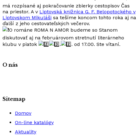
má rozpísané aj pokračovanie zbierky cestopisov Čas
na priestor. A v
Liptovská knižnica G. F. Belopotockého v
Liptovskom Mikuláši
sa tešíme koncom tohto roka aj na
ďalší z jeho cestovateľských večerov.
O románe ROMA N AMOR budeme so Stanom
diskutovať aj na februárovom stretnutí literárneho
klubu v piatok
.
. od 17.00. Ste vítaní.
O nás
Sitemap
Domov
On-line katalógy
Aktuality