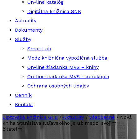
On-line katalóg
Digitálna knižnica SNK
Aktuality
Dokumenty
Služby
SmartLab
Medziknižničná výpožičná služba
On-line žiadanka MVS – knihy
On-line žiadanka MVS – xerokópia
Ochrana osobných údajov
Cenník
Kontakt
Liptovská knižnica GFB
/
Aktuality
/
Všeobecné
/
Nová
kniha Stanislava Kaľavského je už medzi svojimi
čitateľmi