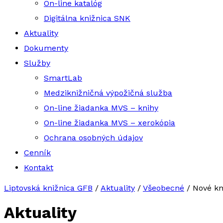
On-line katalóg
Digitálna knižnica SNK
Aktuality
Dokumenty
Služby
SmartLab
Medziknižničná výpožičná služba
On-line žiadanka MVS – knihy
On-line žiadanka MVS – xerokópia
Ochrana osobných údajov
Cenník
Kontakt
Liptovská knižnica GFB
/
Aktuality
/
Všeobecné
/
Nové kn
Aktuality