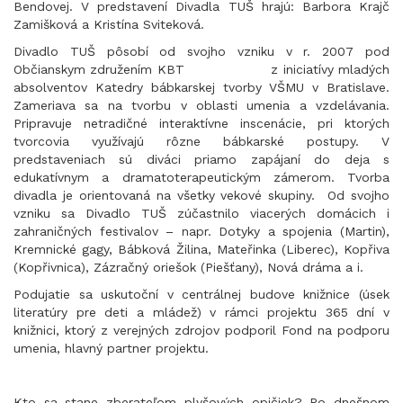
Bendovej. V predstavení Divadla TUŠ hrajú: Barbora Krajč
Zamišková a Kristína Sviteková.
Divadlo TUŠ pôsobí od svojho vzniku v r. 2007 pod
Občianskym združením KBT z iniciatívy mladých
absolventov Katedry bábkarskej tvorby VŠMU v Bratislave.
Zameriava sa na tvorbu v oblasti umenia a vzdelávania.
Pripravuje netradičné interaktívne inscenácie, pri ktorých
tvorcovia využívajú rôzne bábkarské postupy. V
predstaveniach sú diváci priamo zapájaní do deja s
edukatívnym a dramatoterapeutickým zámerom. Tvorba
divadla je orientovaná na všetky vekové skupiny. Od svojho
vzniku sa Divadlo TUŠ zúčastnilo viacerých domácich i
zahraničných festivalov – napr. Dotyky a spojenia (Martin),
Kremnické gagy, Bábková Žilina, Mateřinka (Liberec), Kopřiva
(Kopřivnica), Zázračný oriešok (Piešťany), Nová dráma a i.
Podujatie sa uskutoční v centrálnej budove knižnice (úsek
literatúry pre deti a mládež) v rámci projektu 365 dní v
knižnici, ktorý z verejných zdrojov podporil Fond na podporu
umenia, hlavný partner projektu.
Kto sa stane zberateľom plyšových opičiek? Po dnešnom