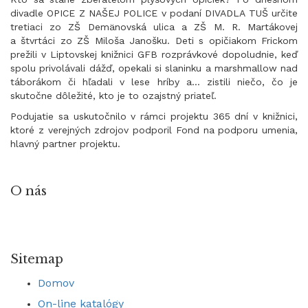
divadle OPICE Z NAŠEJ POLICE v podaní DIVADLA TUŠ určite
tretiaci zo ZŠ Demänovská ulica a ZŠ M. R. Martákovej
a štvrtáci zo ZŠ Miloša Janošku. Deti s opičiakom Frickom
prežili v Liptovskej knižnici GFB rozprávkové dopoludnie, keď
spolu privolávali dážď, opekali si slaninku a marshmallow nad
táborákom či hľadali v lese hríby a… zistili niečo, čo je
skutočne dôležité, kto je to ozajstný priateľ.
Podujatie sa uskutočnilo v rámci projektu 365 dní v knižnici,
ktoré z verejných zdrojov podporil Fond na podporu umenia,
hlavný partner projektu.
O nás
Sitemap
Domov
On-line katalógy