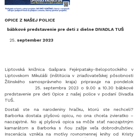
OPICE Z NAŠEJ POLICE
bábkové predstavenie pre deti z dielne DIVADLA TUŠ
september 2023
Liptovská knižnica Gašpara Fejérpataky-Belopotockého v
Liptovskom Mikuláši (inštitúcia v zriaďovateľskej pôsobnosti
Žilinského samosprávneho kraja) pripravuje na pondelok
25. septembra 2023 o 9.00 a 10.30 bábkové
predstavenie pre deti Opice z našej police v podaní Divadla
TUŠ.
Dostali ste na narodeniny hračku, ktorú ste nechceli?
Barborka dostala plyšovú opicu, no ona chcela zvieratko –
naozajstné. No aj plyšová opica sa môže stať naozajstným
kamarátom a Barborka s ňou zažije veľa dobrodružstiev.
Inscenácia vznikla na motívy rovnomennej knihy od Kristy