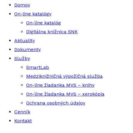
Domov
On-line katalógy
On-line katalóg
Digitálna knižnica SNK
Aktuality
Dokumenty
Služby
SmartLab
Medziknižničná výpožičná služba
On-line žiadanka MVS – knihy
On-line žiadanka MVS – xerokópia
Ochrana osobných údajov
Cenník
Kontakt