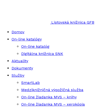
Liptovská knižnica GFB
Domov
On-line katalógy
On-line katalóg
Digitálna knižnica SNK
Aktuality
Dokumenty
Služby
SmartLab
Medziknižničná výpožičná služba
On-line žiadanka MVS – knihy
On-line žiadanka MVS – xerokópia