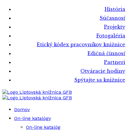
História
Súčasnosť
Projekty
Fotogaléria
Etický kódex pracovníkov knižnice
Edičná činnosť
Partneri
Otváracie hodiny
Spýtajte sa knižnice
Liptovská knižnica GFB
Liptovská knižnica GFB
Domov
On-line katalógy
On-line katalóg