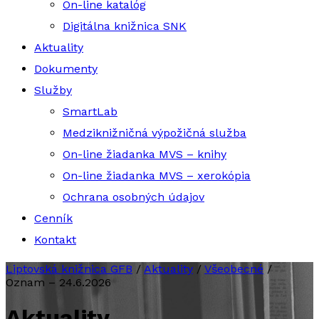
On-line katalóg
Digitálna knižnica SNK
Aktuality
Dokumenty
Služby
SmartLab
Medziknižničná výpožičná služba
On-line žiadanka MVS – knihy
On-line žiadanka MVS – xerokópia
Ochrana osobných údajov
Cenník
Kontakt
Liptovská knižnica GFB
/
Aktuality
/
Všeobecné
/
Oznam – 24.6.2026
Aktuality