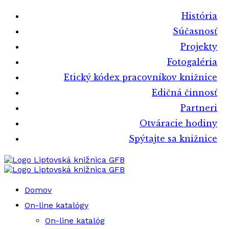
História
Súčasnosť
Projekty
Fotogaléria
Etický kódex pracovníkov knižnice
Edičná činnosť
Partneri
Otváracie hodiny
Spýtajte sa knižnice
Liptovská knižnica GFB
Liptovská knižnica GFB
Domov
On-line katalógy
On-line katalóg