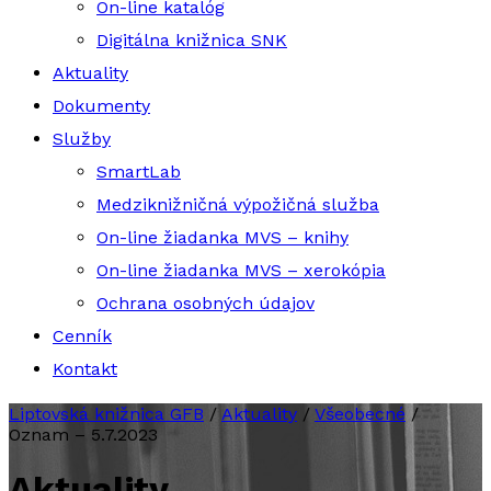
On-line katalóg
Digitálna knižnica SNK
Aktuality
Dokumenty
Služby
SmartLab
Medziknižničná výpožičná služba
On-line žiadanka MVS – knihy
On-line žiadanka MVS – xerokópia
Ochrana osobných údajov
Cenník
Kontakt
Liptovská knižnica GFB
/
Aktuality
/
Všeobecné
/
Oznam – 5.7.2023
Aktuality