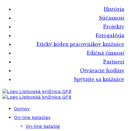
História
Súčasnosť
Projekty
Fotogaléria
Etický kódex pracovníkov knižnice
Edičná činnosť
Partneri
Otváracie hodiny
Spýtajte sa knižnice
Liptovská knižnica GFB
Liptovská knižnica GFB
Domov
On-line katalógy
On-line katalóg