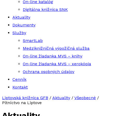
On-line katalóg
Digitálna knižnica SNK
Aktuality
Dokumenty
Služby
SmartLab
Medziknižničná výpožičná služba
On-line žiadanka MVS – knihy
On-line žiadanka MVS – xerokópia
Ochrana osobných údajov
Cenník
Kontakt
Liptovská knižnica GFB
/
Aktuality
/
Všeobecné
/
Pltníctvo na Liptove
Aktuality