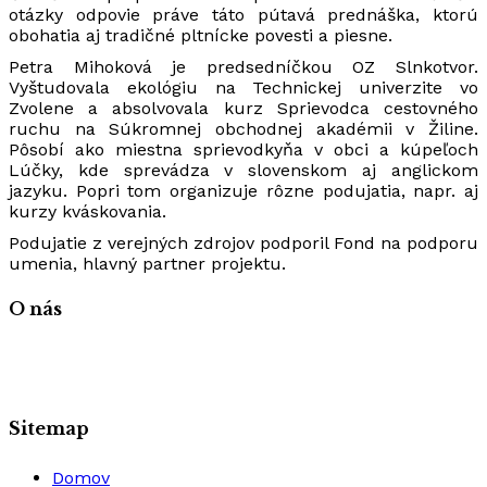
otázky odpovie práve táto pútavá prednáška, ktorú
obohatia aj tradičné pltnícke povesti a piesne.
Petra Mihoková je predsedníčkou OZ Slnkotvor.
Vyštudovala ekológiu na Technickej univerzite vo
Zvolene a absolvovala kurz Sprievodca cestovného
ruchu na Súkromnej obchodnej akadémii v Žiline.
Pôsobí ako miestna sprievodkyňa v obci a kúpeľoch
Lúčky, kde sprevádza v slovenskom aj anglickom
jazyku. Popri tom organizuje rôzne podujatia, napr. aj
kurzy kváskovania.
Podujatie z verejných zdrojov podporil Fond na podporu
umenia, hlavný partner projektu.
O nás
Sitemap
Domov