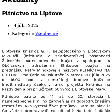
Pltníctvo na Liptove
14 júla, 2025
Kategória:
Všeobecné
Liptovská knižnica G. F. Belopotockého v Liptovskom
Mikuláši (inštitúcia v zriaďovateľskej pôsobnosti
Žilinského samosprávneho kraja) v spolupráci s
Občianskym združením Slnkotvor pozýva na
prednášku Petry Mihokovej s názvom PLTNÍCTVO NA
LIPTOVE. Podujatie sa uskutoční v stredu 30. júla 2025
o 16.00 hod. v centrálnej budove knižnice
(multimediálny úsek), v rámci projektu Knižnica na
každý deň a pri príležitosti 50.výročia Liptovskej Mary.
Pltníctvo patrilo od 11. až do 20. storočia k
najnebezpečnejším, no zároveň aj najdobrodružnejším
remeslám. Ako vyzeral život pltníkov? Kam sa plavili?
Čo všetko prepravovali na pltiach? Na tieto i ďalšie