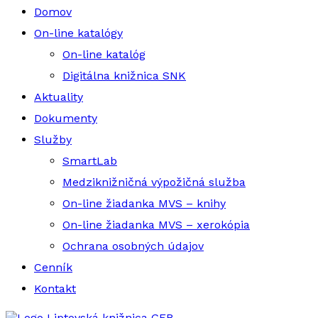
Domov
On-line katalógy
On-line katalóg
Digitálna knižnica SNK
Aktuality
Dokumenty
Služby
SmartLab
Medziknižničná výpožičná služba
On-line žiadanka MVS – knihy
On-line žiadanka MVS – xerokópia
Ochrana osobných údajov
Cenník
Kontakt
Liptovská knižnica GFB