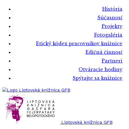
História
Súčasnosť
Projekty
Fotogaléria
Etický kódex pracovníkov knižnice
Edičná činnosť
Partneri
Otváracie hodiny
Spýtajte sa knižnice
Liptovská knižnica GFB
Liptovská knižnica GFB