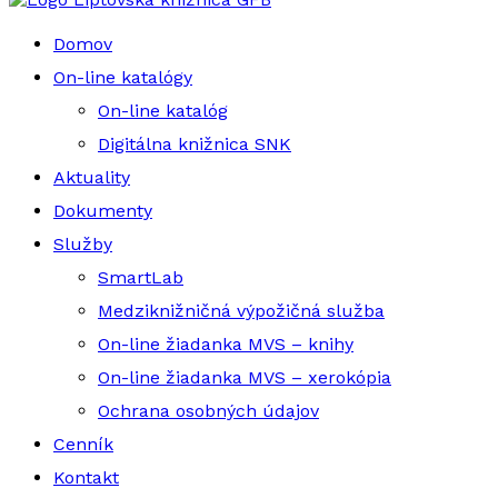
Domov
On-line katalógy
On-line katalóg
Digitálna knižnica SNK
Aktuality
Dokumenty
Služby
SmartLab
Medziknižničná výpožičná služba
On-line žiadanka MVS – knihy
On-line žiadanka MVS – xerokópia
Ochrana osobných údajov
Cenník
Kontakt