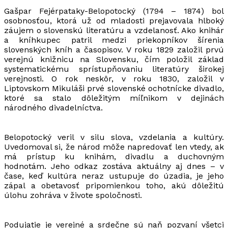
Gašpar Fejérpataky-Belopotocký (1794 – 1874) bol
osobnosťou, ktorá už od mladosti prejavovala hlboký
záujem o slovenskú literatúru a vzdelanosť. Ako knihár
a kníhkupec patril medzi priekopníkov šírenia
slovenských kníh a časopisov. V roku 1829 založil prvú
verejnú knižnicu na Slovensku, čím položil základ
systematickému sprístupňovaniu literatúry širokej
verejnosti. O rok neskôr, v roku 1830, založil v
Liptovskom Mikuláši prvé slovenské ochotnícke divadlo,
ktoré sa stalo dôležitým míľnikom v dejinách
národného divadelníctva.
Belopotocký veril v silu slova, vzdelania a kultúry.
Uvedomoval si, že národ môže napredovať len vtedy, ak
má prístup ku knihám, divadlu a duchovným
hodnotám. Jeho odkaz zostáva aktuálny aj dnes – v
čase, keď kultúra neraz ustupuje do úzadia, je jeho
zápal a obetavosť pripomienkou toho, akú dôležitú
úlohu zohráva v živote spoločnosti.
Podujatie je verejné a srdečne sú naň pozvaní všetci