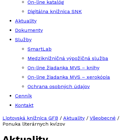
On-line katalóg
Digitálna knižnica SNK
Aktuality
Dokumenty
Služby
SmartLab
Medziknižničná výpožičná služba
On-line žiadanka MVS – knihy
On-line žiadanka MVS – xerokópia
Ochrana osobných údajov
Cenník
Kontakt
Liptovská knižnica GFB
/
Aktuality
/
Všeobecné
/
Ponuka literárnych kvízov
Aktuality