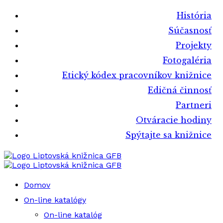
História
Súčasnosť
Projekty
Fotogaléria
Etický kódex pracovníkov knižnice
Edičná činnosť
Partneri
Otváracie hodiny
Spýtajte sa knižnice
Liptovská knižnica GFB
Liptovská knižnica GFB
Domov
On-line katalógy
On-line katalóg