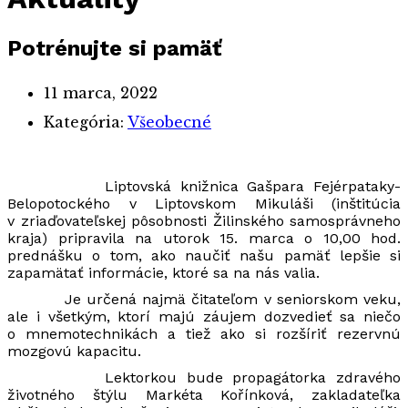
Potrénujte si pamäť
11 marca, 2022
Kategória:
Všeobecné
Liptovská knižnica Gašpara Fejérpataky-
Belopotockého v Liptovskom Mikuláši (inštitúcia
v zriaďovateľskej pôsobnosti Žilinského samosprávneho
kraja) pripravila na utorok 15. marca o 10,00 hod.
prednášku o tom, ako naučiť našu pamäť lepšie si
zapamätať informácie, ktoré sa na nás valia.
Je určená najmä čitateľom v seniorskom veku,
ale i všetkým, ktorí majú záujem dozvedieť sa niečo
o mnemotechnikách a tiež ako si rozšíriť rezervnú
mozgovú kapacitu.
Lektorkou bude propagátorka zdravého
životného štýlu Markéta Kořínková, zakladateľka