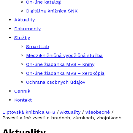
On-line katalóg
Digitálna knižnica SNK
Aktuality
Dokumenty
Služby
SmartLab
Medziknižničná výpožičná služba
On-line žiadanka MVS – knihy
On-line žiadanka MVS – xerokópia
Ochrana osobných údajov
Cenník
Kontakt
Liptovská knižnica GFB
/
Aktuality
/
Všeobecné
/
Povesti a iné zvesti o hradoch, zámkoch, zbojníkoch…
Aktuality