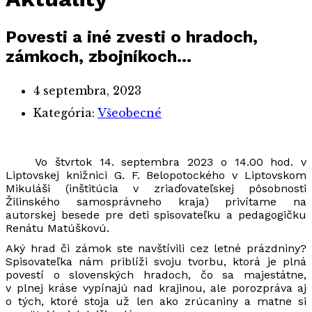
Povesti a iné zvesti o hradoch,
zámkoch, zbojníkoch…
4 septembra, 2023
Kategória:
Všeobecné
Vo štvrtok 14. septembra 2023 o 14.00 hod. v
Liptovskej knižnici G. F. Belopotockého v Liptovskom
Mikuláši (inštitúcia v zriaďovateľskej pôsobnosti
Žilinského samosprávneho kraja) privítame na
autorskej besede pre deti spisovateľku a pedagogičku
Renátu Matúškovú.
Aký hrad či zámok ste navštívili cez letné prázdniny?
Spisovateľka nám priblíži svoju tvorbu, ktorá je plná
povestí o slovenských hradoch, čo sa majestátne,
v plnej kráse vypínajú nad krajinou, ale porozpráva aj
o tých, ktoré stoja už len ako zrúcaniny a matne si