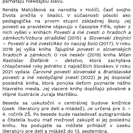
pamätajú niekdajšiu slávu.
Renáta Matúšková sa narodila v Holíči, časť svojho
života prežila v Skalici. V súčasnosti pôsobí ako
pedagogička na prvom stupni základnej školy. Jej
povesti sa pravidelne objavujú v časopise Fifík, výber z
nich vyšiel v knihách
Povesti a iné zvesti o hradoch a
zámkoch/Vzbura strašidiel
(2015) a
Slovenskí zbojníci
– Povesti a iné zvesti/Ako to naozaj bolo
(2017). V roku
2018 jej vyšla kniha
Tajuplné povesti o slovenských
hradoch a zámkoch
. O rok neskôr (2019) kniha
Milan
Rastislav Štefánik – detstvo
, ktorá zachytáva
chlapčenské roky jedného z najväčších Slovákov. V roku
2021 vydala
Čarovné povesti slovenské
a
Bratislavské
povesti a iné neobyčajné zvesti
(2022) je jej doposiaľ
posledná kniha, ktorá ponúka deťom poznanie nášho
hlavného mesta. Jej viaceré knihy dopĺňajú pôvabné a
vtipné ilustrácie Juraja Martišku.
Beseda sa uskutoční v centrálnej budove knižnice
(úsek literatúry pre deti a mládež). Je určená pre 3. –
4. ročník ZŠ. Po besede bude nasledovať autogramiáda
a čitatelia budú mať možnosť zakúpiť si jej poslednú
knihu. Na podujatie sa môžete prihlásiť v úseku
literatúry pre deti a mládež do 13. septembra.