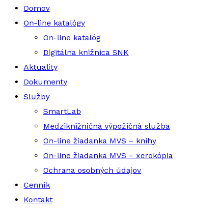
Domov
On-line katalógy
On-line katalóg
Digitálna knižnica SNK
Aktuality
Dokumenty
Služby
SmartLab
Medziknižničná výpožičná služba
On-line žiadanka MVS – knihy
On-line žiadanka MVS – xerokópia
Ochrana osobných údajov
Cenník
Kontakt