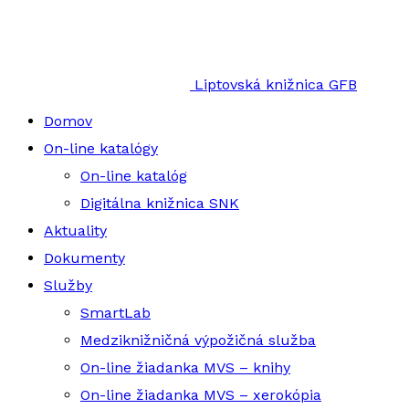
Liptovská knižnica GFB
Domov
On-line katalógy
On-line katalóg
Digitálna knižnica SNK
Aktuality
Dokumenty
Služby
SmartLab
Medziknižničná výpožičná služba
On-line žiadanka MVS – knihy
On-line žiadanka MVS – xerokópia