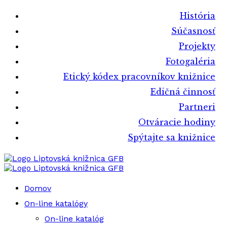
História
Súčasnosť
Projekty
Fotogaléria
Etický kódex pracovníkov knižnice
Edičná činnosť
Partneri
Otváracie hodiny
Spýtajte sa knižnice
Liptovská knižnica GFB
Liptovská knižnica GFB
Domov
On-line katalógy
On-line katalóg