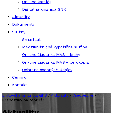
On-line katalóg
Digitálna knižnica SNK
Aktuality
Dokumenty
Služby
SmartLab
Medziknižničná výpožičná služba
On-line žiadanka MVS – knihy
On-line žiadanka MVS – xerokópia
Ochrana osobných údajov
Cenník
Kontakt
Liptovská knižnica GFB
/
Aktuality
/
Všeobecné
/
Pranostiky na február
Aktuality