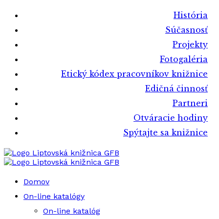
História
Súčasnosť
Projekty
Fotogaléria
Etický kódex pracovníkov knižnice
Edičná činnosť
Partneri
Otváracie hodiny
Spýtajte sa knižnice
Liptovská knižnica GFB
Liptovská knižnica GFB
Domov
On-line katalógy
On-line katalóg