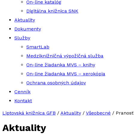
On-line katalóg
Digitálna knižnica SNK
Aktuality
Dokumenty
Služby
SmartLab
Medziknižničná výpožičná služba
On-line žiadanka MVS – knihy
On-line žiadanka MVS – xerokópia
Ochrana osobných údajov
Cenník
Kontakt
Liptovská knižnica GFB
/
Aktuality
/
Všeobecné
/
Pranost
Aktuality