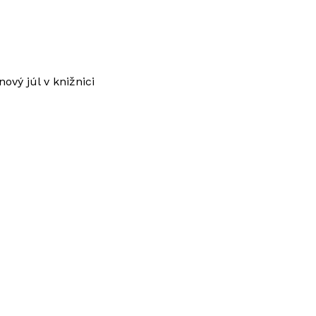
ový júl v knižnici