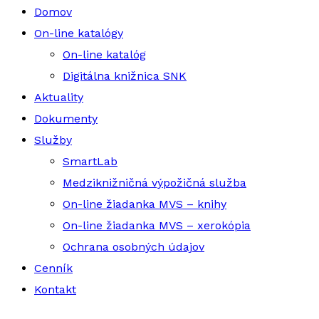
Domov
On-line katalógy
On-line katalóg
Digitálna knižnica SNK
Aktuality
Dokumenty
Služby
SmartLab
Medziknižničná výpožičná služba
On-line žiadanka MVS – knihy
On-line žiadanka MVS – xerokópia
Ochrana osobných údajov
Cenník
Kontakt