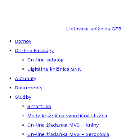
Liptovská knižnica GFB
Domov
On-line katalógy
On-line katalóg
Digitálna knižnica SNK
Aktuality
Dokumenty
Služby
SmartLab
Medziknižničná výpožičná služba
On-line žiadanka MVS – knihy
On-line žiadanka MVS – xerokópia