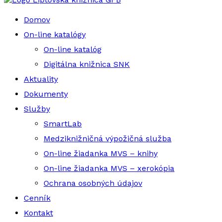
Domov
On-line katalógy
On-line katalóg
Digitálna knižnica SNK
Aktuality
Dokumenty
Služby
SmartLab
Medziknižničná výpožičná služba
On-line žiadanka MVS – knihy
On-line žiadanka MVS – xerokópia
Ochrana osobných údajov
Cenník
Kontakt