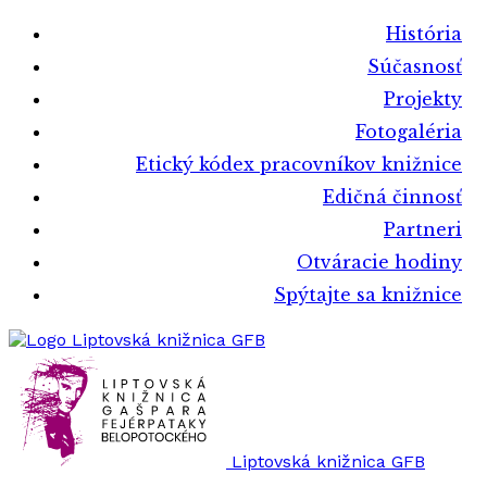
História
Súčasnosť
Projekty
Fotogaléria
Etický kódex pracovníkov knižnice
Edičná činnosť
Partneri
Otváracie hodiny
Spýtajte sa knižnice
Liptovská knižnica GFB
Liptovská knižnica GFB