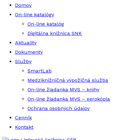
Domov
On-line katalógy
On-line katalóg
Digitálna knižnica SNK
Aktuality
Dokumenty
Služby
SmartLab
Medziknižničná výpožičná služba
On-line žiadanka MVS – knihy
On-line žiadanka MVS – xerokópia
Ochrana osobných údajov
Cenník
Kontakt
Liptovská knižnica GFB