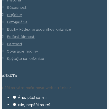
História
Súčasnosť
Projekty
Fotogaléria
Etický kódex pracovníkov knižnice
Edičná činnosť
Partneri
Otváracie hodiny
Spýtajte sa knižnice
ANKETA
Páči sa Vám naša nová web stránka?
Áno, páči sa mi
Nie, nepáči sa mi