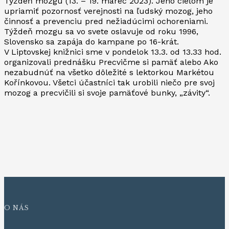
Týždeň mozgu (13. – 19. marec 2023). Jeho cieľom je
upriamiť pozornosť verejnosti na ľudský mozog, jeho
činnosť a prevenciu pred nežiadúcimi ochoreniami.
Týždeň mozgu sa vo svete oslavuje od roku 1996,
Slovensko sa zapája do kampane po 16-krát.
V Liptovskej knižnici sme v pondelok 13.3. od 13.33 hod.
organizovali prednášku Precvičme si pamäť alebo Ako
nezabudnúť na všetko dôležité s lektorkou Markétou
Kořínkovou. Všetci účastníci tak urobili niečo pre svoj
mozog a precvičili si svoje pamäťové bunky, „závity“.
O NÁS