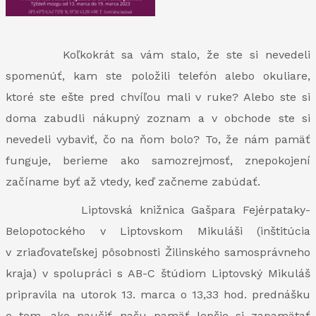
Koľkokrát sa vám stalo, že ste si nevedeli
spomenúť, kam ste položili telefón alebo okuliare,
ktoré ste ešte pred chvíľou mali v ruke? Alebo ste si
doma zabudli nákupný zoznam a v obchode ste si
nevedeli vybaviť, čo na ňom bolo? To, že nám pamäť
funguje, berieme ako samozrejmosť, znepokojení
začíname byť až vtedy, keď začneme zabúdať.
Liptovská knižnica Gašpara Fejérpataky-
Belopotockého v Liptovskom Mikuláši (inštitúcia
v zriaďovateľskej pôsobnosti Žilinského samosprávneho
kraja) v spolupráci s AB-C štúdiom Liptovský Mikuláš
pripravila na utorok 13. marca o 13,33 hod. prednášku
o tom, ako naučiť našu pamäť lepšie si zapamätať