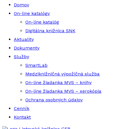
Domov
On-line katalógy
On-line katalóg
Digitálna knižnica SNK
Aktuality
Dokumenty
Služby
SmartLab
Medziknižničná výpožičná služba
On-line žiadanka MVS – knihy
On-line žiadanka MVS – xerokópia
Ochrana osobných údajov
Cenník
Kontakt
Liptovská knižnica GFB