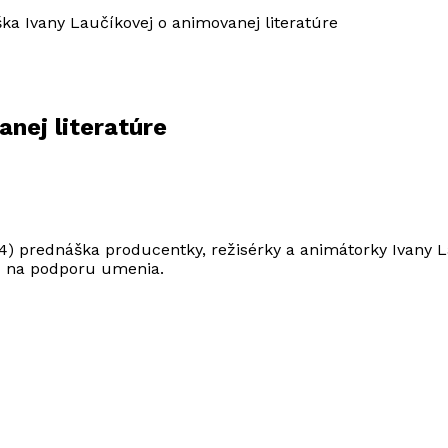
ka Ivany Laučíkovej o animovanej literatúre
nej literatúre
) prednáška producentky, režisérky a animátorky Ivany La
nd na podporu umenia.