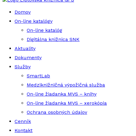
Domov
On-line katalógy
On-line katalóg
Digitálna knižnica SNK
Aktuality
Dokumenty
Služby
SmartLab
Medziknižničná výpožičná služba
On-line žiadanka MVS – knihy
On-line žiadanka MVS – xerokópia
Ochrana osobných údajov
Cenník
Kontakt